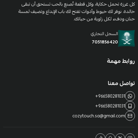
كل غرزة تحمل حكاية، وكل قطعة تُصنع بالحب تستحق أن تبقى
خالدة. نوفر لك خيوط وأدوات تفتح لك باب الإبداع وتضيف لمسة
حنان ودفء لكل زاوية من حياتك.
السجل التجاري
7051856420
روابط مهمة
تواصل معنا
+966580281031
+966580281031
cozytouch.sa@gmail.com