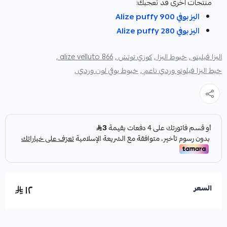
منتجات اخرى قد تعجبك:
اليز بوفي Alize puffy 900
اليز بوفي Alize puffy 280
اليزا فيليتو ,
خيوط اليزا ,
كوزي توتش ,
alize velluto 866 ,
خيط اليزا فيلوتو وردي ناعم ,
خيوط بوفي لون وردي ,
١٢
السعر