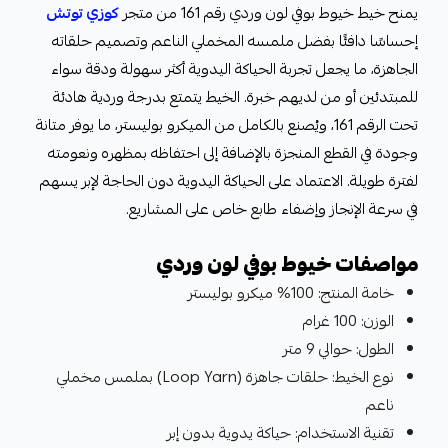
يمنح خيط خيوط بوفي لون وردي رقم 161 من متجر
كوزي توتش
إحساسًا دافئًا بفضل ملمسه المخملي الناعم وتصميم حلقاته
الجاهزة، ما يجعل تجربة الحياكة اليدوية أكثر سهولة ودقة سواء
للمبتدئين أو من لديهم خبرة. الخيط يتمتع بدرجة وردية هادئة
تحت الرقم 161، ويُصنع بالكامل من الميكرو بوليستر، ما يوفر متانة
وجودة في القطع المنجزة بالإضافة إلى احتفاظه بمظهره ونعومته
لفترة طويلة. الاعتماد على الحياكة اليدوية دون الحاجة لإبر يسهم
في سرعة الإنجاز وإضفاء طابع خاص على المشاريع.
مواصفات خيوط بوفي لون وردي
خامة المنتج: 100% ميكرو بوليستر
الوزن: 100 غرام
الطول: حوالي 9 متر
نوع الخيط: حلقات جاهزة (Loop Yarn) بملمس مخملي
ناعم
تقنية الاستخدام: حياكة يدوية بدون إبر