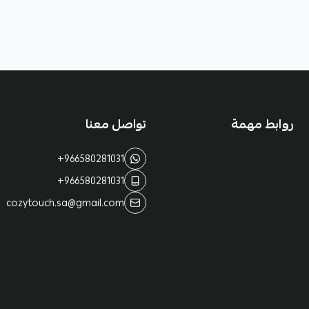
روابط مهمة
تواصل معنا
+966580281031
+966580281031
cozytouch.sa@gmail.com