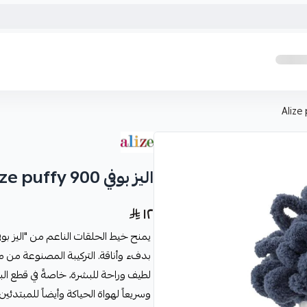
اليز بوفي Alize puffy 900
١٢
بدفء وأناقة. التركيبة المصنوعة من
لطيف وراحة للبشرة، خاصةً في قطع البطا
وسريعاً لهواة الحياكة وأيضاً للمبتدئي