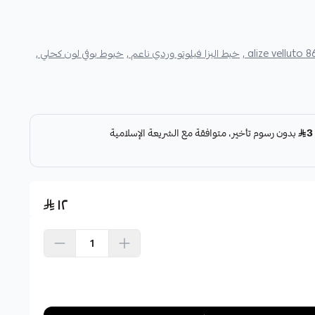
alize velluto 866
خيط اليزا فيلوتو وردي ناعم ,
خيوط بوفي لون كحلي ,
١٢
اشتري الآن