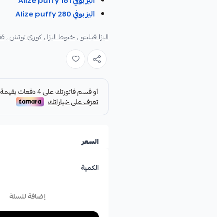
اليز بوفي Alize puffy 161
اليز بوفي Alize puffy 280
اليزا فيليتو ,
خيوط اليزا ,
كوزي توتش ,
 ,
السعر
الكمية
إضافة للسلة