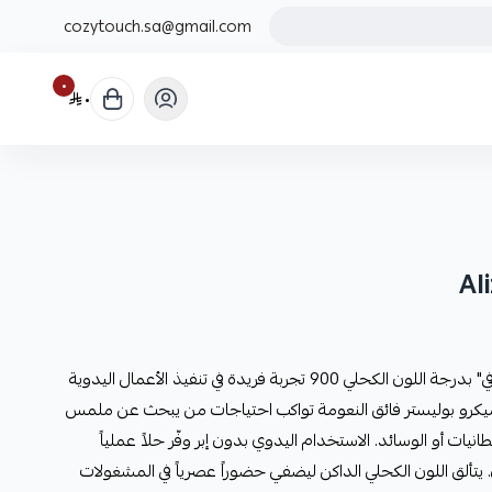
cozytouch.sa@gmail.com
٠
٠
يمنح خيط الحلقات الناعم من "اليز بوفي" بدرجة اللون الكحلي 900 تجربة فريدة في تنفيذ الأعمال اليدوية
 ميكرو بوليستر فائق النعومة تواكب احتياجات من يبحث عن ملمس
نيات أو الوسائد. الاستخدام اليدوي بدون إبر وفّر حلاً عملياً
ن. يتألق اللون الكحلي الداكن ليضفي حضوراً عصرياً في المشغولات