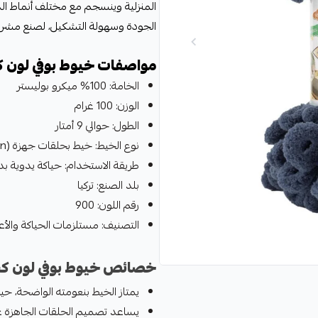
المنزلية وينسجم مع مختلف أنماط ال
الجودة وسهولة التشكيل، لصنع مشروع
مواصفات خيوط بوفي لون 
الخامة: 100% ميكرو بوليستر
الوزن: 100 غرام
الطول: حوالي 9 أمتار
نوع الخيط: خيط بحلقات جهزة (Loop Yarn) بملمس مخملي ناعم
طريقة الاستخدام: حياكة يدوية بدو
بلد الصنع: تركيا
رقم اللون: 900
التصنيف: مستلزمات الحياكة والأع
خصائص خيوط بوفي لون ك
يمتاز الخيط بنعومته الواضحة، ح
يساعد تصميم الحلقات الجاهزة عل