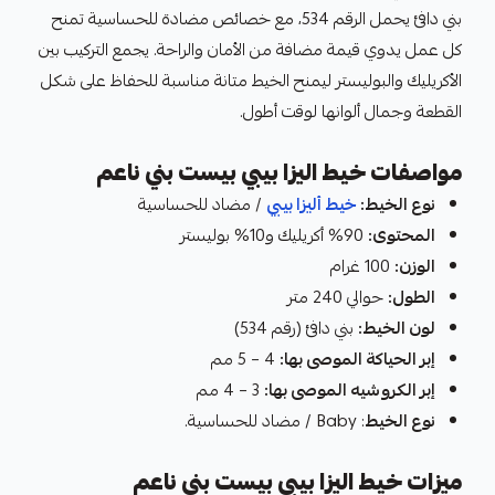
بني دافئ يحمل الرقم 534، مع خصائص مضادة للحساسية تمنح
كل عمل يدوي قيمة مضافة من الأمان والراحة. يجمع التركيب بين
الأكريليك والبوليستر ليمنح الخيط متانة مناسبة للحفاظ على شكل
القطعة وجمال ألوانها لوقت أطول.
مواصفات خيط اليزا بيبي بيست بني ناعم
نوع الخيط:
خيط أليزا بيبي
/ مضاد للحساسية
المحتوى:
90% أكريليك و10% بوليستر
الوزن:
100 غرام
الطول:
حوالي 240 متر
لون الخيط:
بني دافئ (رقم 534)
إبر الحياكة الموصى بها:
4 – 5 مم
إبر الكروشيه الموصى بها:
3 – 4 مم
نوع الخيط
: Baby / مضاد للحساسية.
ميزات خيط اليزا بيبي بيست بني ناعم