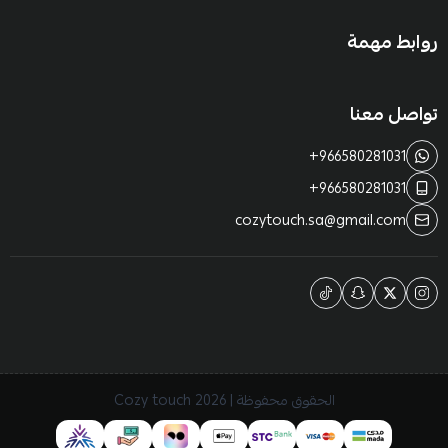
روابط مهمة
تواصل معنا
+966580281031
+966580281031
cozytouch.sa@gmail.com
الحقوق محفوظة | 2026
Cozy touch