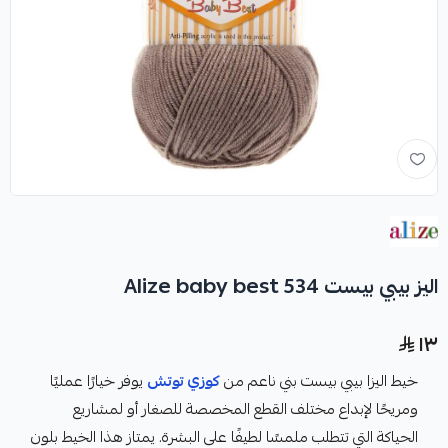
اليز بيبي بيست Alize baby best 534
١٣
خيط اليزا بيبي بيست بني ناعم من
كوزي توتش
يوفر خيارًا عمليًا
ومريحًا لإبداع مختلف القطع المخصصة للصغار أو لمشاريع
الحياكة التي تتطلب ملمسًا لطيفًا على البشرة. يمتاز هذا الخيط بلون