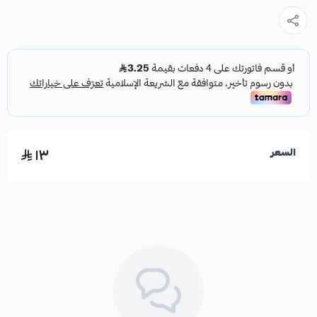
١٣
السعر