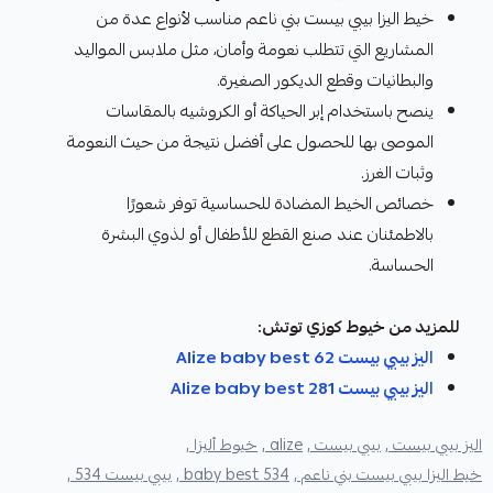
خيط اليزا بيبي بيست بني ناعم مناسب لأنواع عدة من
المشاريع التي تتطلب نعومة وأمان، مثل ملابس المواليد
والبطانيات وقطع الديكور الصغيرة.
ينصح باستخدام إبر الحياكة أو الكروشيه بالمقاسات
الموصى بها للحصول على أفضل نتيجة من حيث النعومة
وثبات الغرز.
خصائص الخيط المضادة للحساسية توفر شعورًا
بالاطمئنان عند صنع القطع للأطفال أو لذوي البشرة
الحساسة.
للمزيد من خيوط كوزي توتش:
اليز بيبي بيست Alize baby best 62
اليز بيبي بيست Alize baby best 281
اليز بيبي بيست ,
بيبي بيست ,
alize ,
خيوط أليزا ,
خيط اليزا بيبي بيست بني ناعم ,
baby best 534 ,
بيبي بيست 534 ,