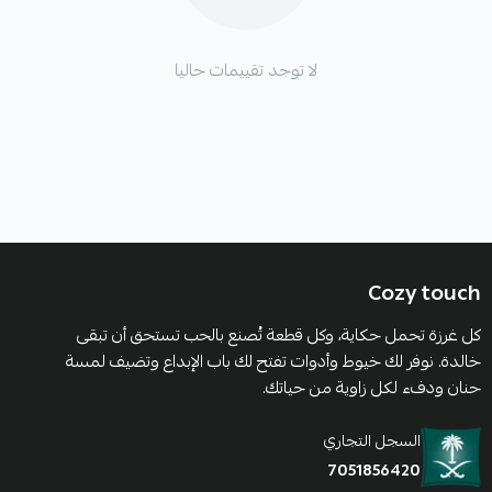
لا توجد تقييمات حاليا
Cozy touch
كل غرزة تحمل حكاية، وكل قطعة تُصنع بالحب تستحق أن تبقى
خالدة. نوفر لك خيوط وأدوات تفتح لك باب الإبداع وتضيف لمسة
حنان ودفء لكل زاوية من حياتك.
السجل التجاري
7051856420