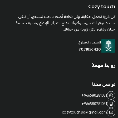
Cozy touch
كل غرزة تحمل حكاية، وكل قطعة تُصنع بالحب تستحق أن تبقى
خالدة. نوفر لك خيوط وأدوات تفتح لك باب الإبداع وتضيف لمسة
حنان ودفء لكل زاوية من حياتك.
السجل التجاري
7051856420
روابط مهمة
تواصل معنا
+966580281031
+966580281031
cozytouch.sa@gmail.com