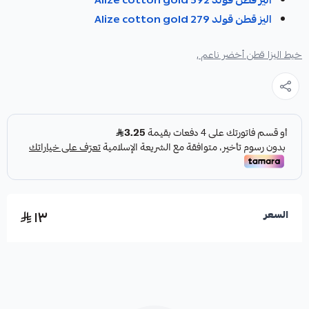
اليز قطن قولد Alize cotton gold 279
خيط اليزا قطن أخضر ناعم ,
١٣
السعر