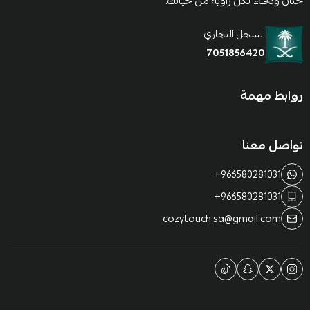
حنان ودفء لكل زاوية من حياتك.
السجل التجاري
7051856420
روابط مهمة
تواصل معنا
+966580281031
+966580281031
cozytouch.sa@gmail.com