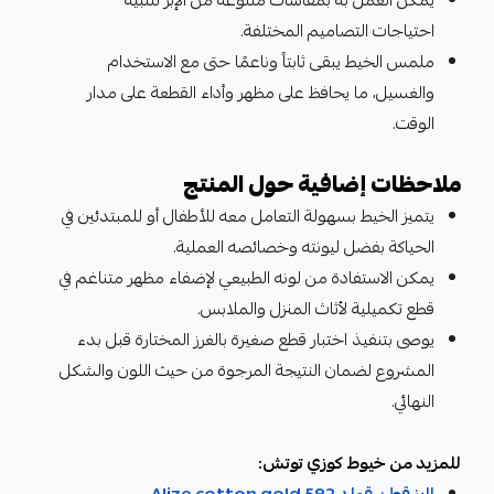
احتياجات التصاميم المختلفة.
ملمس الخيط يبقى ثابتاً وناعمًا حتى مع الاستخدام
والغسيل، ما يحافظ على مظهر وأداء القطعة على مدار
الوقت.
ملاحظات إضافية حول المنتج
يتميز الخيط بسهولة التعامل معه للأطفال أو للمبتدئين في
الحياكة بفضل ليونته وخصائصه العملية.
يمكن الاستفادة من لونه الطبيعي لإضفاء مظهر متناغم في
قطع تكميلية لأثاث المنزل والملابس.
يوصى بتنفيذ اختبار قطع صغيرة بالغرز المختارة قبل بدء
المشروع لضمان النتيجة المرجوة من حيث اللون والشكل
النهائي.
للمزيد من خيوط كوزي توتش:
اليز قطن قولد Alize cotton gold 592