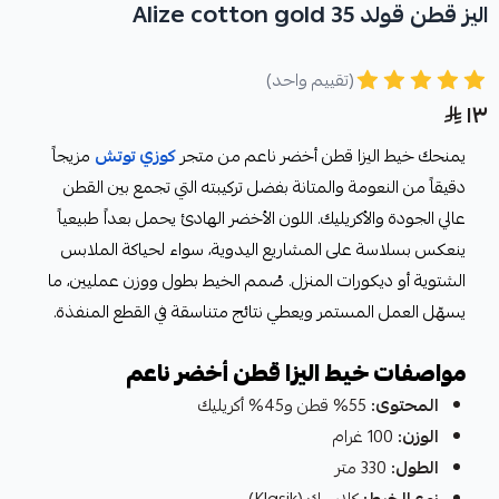
اليز قطن قولد Alize cotton gold 35
(تقييم واحد)
١٣
يمنحك خيط اليزا قطن أخضر ناعم من متجر
كوزي توتش
مزيجاً
دقيقاً من النعومة والمتانة بفضل تركيبته التي تجمع بين القطن
عالي الجودة والأكريليك. اللون الأخضر الهادئ يحمل بعداً طبيعياً
ينعكس بسلاسة على المشاريع اليدوية، سواء لحياكة الملابس
الشتوية أو ديكورات المنزل. صُمم الخيط بطول ووزن عمليين، ما
يسهّل العمل المستمر ويعطي نتائج متناسقة في القطع المنفذة.
مواصفات خيط اليزا قطن أخضر ناعم
المحتوى:
55% قطن و45% أكريليك
الوزن:
100 غرام
الطول:
330 متر
نوع الخيط:
كلاسيك (Klasik)