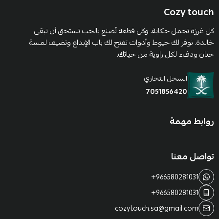
Cozy touch
كل غرزة تحمل حكاية، وكل قطعة تُصنع بالحب تستحق أن تبقى
خالدة. نوفر لك خيوط وأدوات تفتح لك باب الإبداع وتضيف لمسة
حنان ودفء لكل زاوية من حياتك.
السجل التجاري
7051856420
روابط مهمة
تواصل معنا
+966580281031
+966580281031
cozytouch.sa@gmail.com