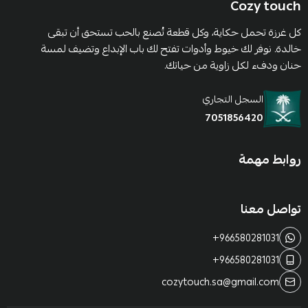
Cozy touch
كل غرزة تحمل حكاية، وكل قطعة تُصنع بالحب تستحق أن تبقى
خالدة. نوفر لك خيوط وأدوات تفتح لك باب الإبداع وتضيف لمسة
حنان ودفء لكل زاوية من حياتك.
السجل التجاري
7051856420
روابط مهمة
تواصل معنا
+966580281031
+966580281031
cozytouch.sa@gmail.com