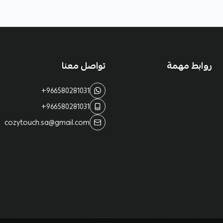
روابط مهمة
تواصل معنا
+966580281031
+966580281031
cozytouch.sa@gmail.com