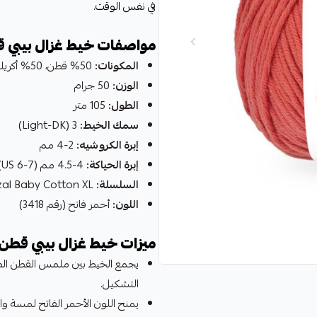
في نفس الوقت.
مواصفات خيط غزال بيبي ق
المكونات:
50% قطن، 50% أكريليك
الوزن:
50 جرام
الطول:
105 متر
سمك الخيط:
3 (Light-DK)
إبرة الكروشيه:
2-4 مم
إبرة الحياكة:
4-4.5 مم (US 6-7)
السلسلة:
Gazzal Baby Cotton XL
اللون:
أحمر فاتح (رقم 3418)
ميزات خيط غزال بيبي قطن 
يجمع الخيط بين ملمس القطن الطبي
التشكيل.
يمنح اللون الأحمر الفاتح لمسة