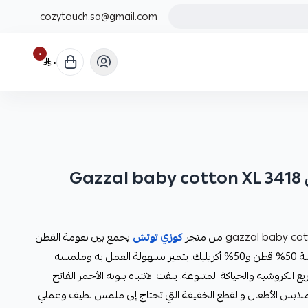
cozytouch.sa@gmail.com
٠
٠
Ga
gazzal baby cot
من متجر
كوزي توتش
يجمع بين نعومة القطن
ومرونة الأكريليك في تركيبة متوازنة بنسبة 50% قطن و50% أكريليك. يتميز بسهولة العمل به وملمسه
يع الكروشيه والحياكة المتنوعة. يلفت الانتباه بلونه الأحمر الفاتح
لابس الأطفال والقطع الخفيفة التي تحتاج إلى ملمس لطيف وعملي