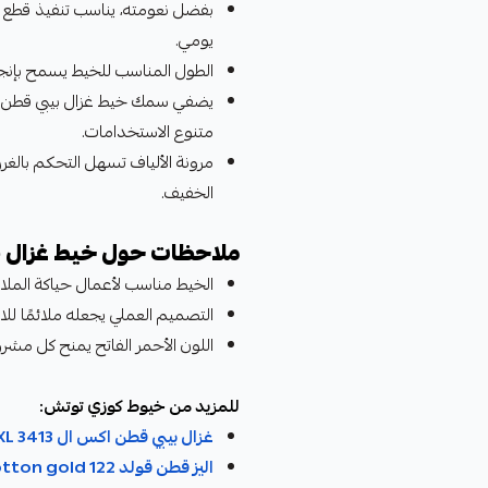
بفضل نعومته، يناسب تنفيذ قطع 
يومي.
الطول المناسب للخيط يسمح بإنجا
متنوع الاستخدامات.
مرونة الألياف تسهل التحكم بالغرز
الخفيف.
ملاحظات حول خيط غزال بيبي كوتون
الخيط مناسب لأعمال حياكة الملاب
التصميم العملي يجعله ملائمًا لل
اللون الأحمر الفاتح يمنح كل مشر
للمزيد من خيوط كوزي توتش:
غزال بيبي قطن اكس ال Gazzal baby cotton XL 3413
اليز قطن قولد Alize cotton gold 122