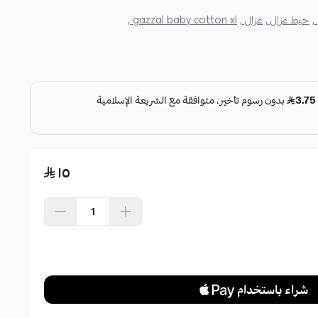
خيط غزال ,
غزال ,
gazzal baby cotton xl ,
١٥
اشتري الآن