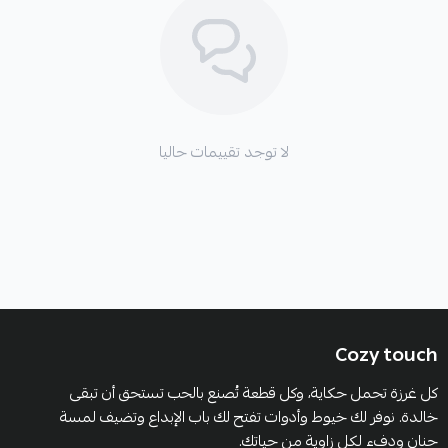
لا توجد تقييمات حاليا
Cozy touch
كل غرزة تحمل حكاية، وكل قطعة تُصنع بالحب تستحق أن تبقى
خالدة. نوفر لك خيوط وأدوات تفتح لك باب الإبداع وتضيف لمسة
حنان ودفء لكل زاوية من حياتك.