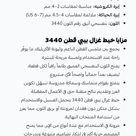
إبرة الكروشيه:
مناسبة لمقاسات 2–4 مم
إبرة الحياكة:
ملائمة لمقاسات 4–4.5 مم (US 6–7)
اللون:
بنفسجي أنيق، رقم اللون 3440
مزايا خيط غزال بيبي قطن 3440
يجمع بين ملمس القطن الناعم وليونة الأكريليك، ما يوفّر
راحة عند الاستخدام ولمسة مريحة للبشرة.
يمنح اللون البنفسجي العميق طابعاً راقياً لكل قطعة،
ليضيف بعداً جمالياً واضحاً لأي مشروع.
يتمتع بقوام متماسك وسماكة مدروسة تسهّل تكوين
الغرز وتقديم نتائج متقنة حتى في الأعمال المفصّلة.
خيط غزال بيبي قطن 3440 يتحمل الغسيل والاستخدام
بشكل متكرر دون فقدان لمرونته أو بريق اللون، مما يعزز
من استدامة المنتجات النهائية.
مرونة في الاستخدام مع عدة أنواع من الإبر، مما يمنح
المصمم حرية أكبر في ابتكار تصاميم متنوعة وبدرجات