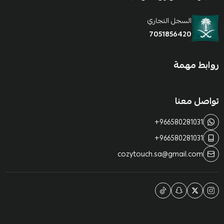
السجل التجاري
7051856420
روابط مهمة
تواصل معنا
+966580281031
+966580281031
cozytouch.sa@gmail.com