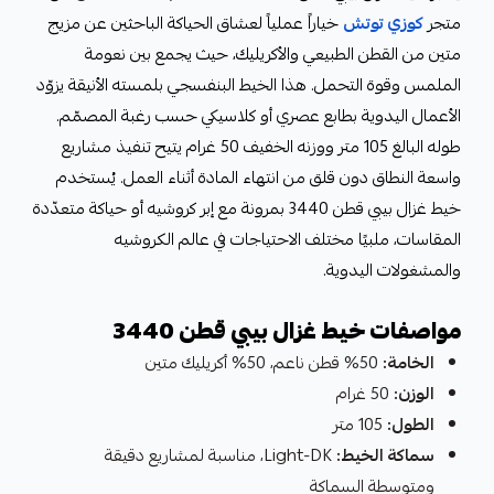
متجر
كوزي توتش
خياراً عملياً لعشاق الحياكة الباحثين عن مزيج
متين من القطن الطبيعي والأكريليك، حيث يجمع بين نعومة
الملمس وقوة التحمل. هذا الخيط البنفسجي بلمسته الأنيقة يزوّد
الأعمال اليدوية بطابع عصري أو كلاسيكي حسب رغبة المصمّم.
طوله البالغ 105 متر ووزنه الخفيف 50 غرام يتيح تنفيذ مشاريع
واسعة النطاق دون قلق من انتهاء المادة أثناء العمل. يُستخدم
خيط غزال بيبي قطن 3440 بمرونة مع إبر كروشيه أو حياكة متعدّدة
المقاسات، ملبيًا مختلف الاحتياجات في عالم الكروشيه
والمشغولات اليدوية.
مواصفات خيط غزال بيبي قطن 3440
الخامة:
50% قطن ناعم، 50% أكريليك متين
الوزن:
50 غرام
الطول:
105 متر
سماكة الخيط:
Light-DK، مناسبة لمشاريع دقيقة
ومتوسطة السماكة