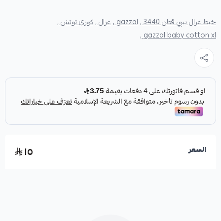
خيط غزال بيبي قطن 3440 ,
gazzal ,
غزال ,
كوزي توتش ,
gazzal baby cotton xl ,
١٥
السعر