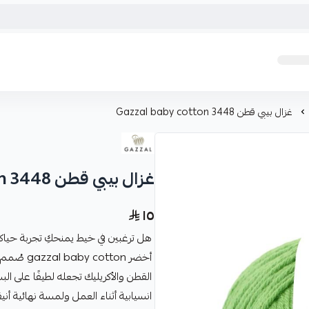
غزال بيبي قطن Gazzal baby cotton 3448
غزال بيبي قطن Gazzal baby cotton 3448
١٥
هل ترغبين في خيط يمنحكِ تجربة حياك
أخضر tton
القطن والأكريليك تجعله لطيفًا على 
انسيابية أثناء العمل ولمسة نهائية أ