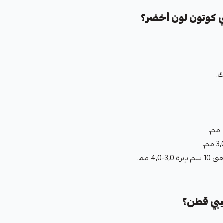
ي كوتون لون أخضر؟
يبي قطن؟