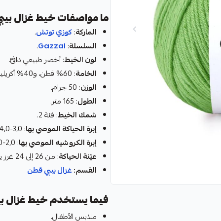
ما مواصفات خيط غزال بيب
الماركة
:
كوزي توتش
.
السلسلة
:
Gazzal
.
لون الخيط
: أخضر طبيعي دافئ.
الخامة
: 60% قطن، و40% أكريليك.
الوزن
: 50 جرام.
الطول
: 165 متر.
سُمك الخيط
: فئة 2.
إبرة الحياكة الموصي بها
: 3,0-4,0 مم.
إبرة الكروشيه الموصي بها
: 2,0-3,0 مم.
عيّنة الحياكة
: من 26 إلى 24 غرز يعني 10 سم بإبرة 3,0-4,0 مم.
القسم:
غزال بيبي قطن
فيما يستخدم خيط غزال ب
ملابس الأطفال.