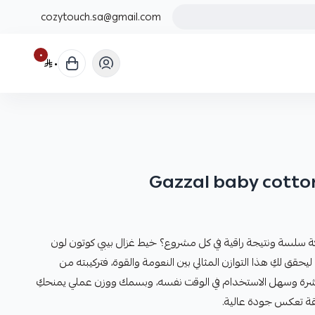
cozytouch.sa@gmail.com
٠
٠
ة سلسة ونتيجة راقية في كل مشروع؟ خيط غزال بيبي كوتون لون
gazzal baby co صُمم ليحقق لكِ هذا التوازن المثالي بين النعومة والقوة، فتركيبته من
البشرة وسهل الاستخدام في الوقت نفسه، وبسمك ووزن عملي يمنحكِ
نيقة تعكس جودة عالية.