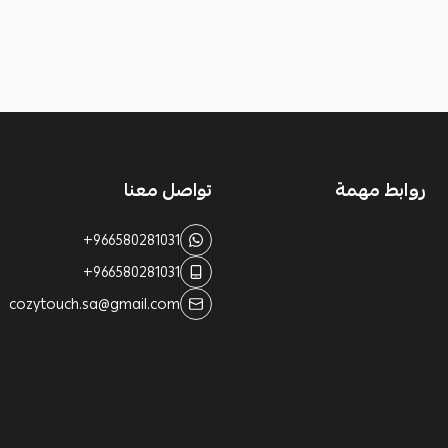
روابط مهمة
تواصل معنا
+966580281031
+966580281031
cozytouch.sa@gmail.com