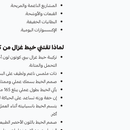
المشاريع الناعمة والمريحة.
القبعات والأوشحة.
البطانيات الخفيفة.
الإكسسوارات اليومية.
لماذا تقتني خيط غزال من 
تركيبة خيط غزال بيبي كوتون لون 
التحمل والمتانة.
ذات ملمس ناعم ولطيف على البشرة،
صمم الخيط بسمك عملي وممتاز ليم
يأتي الخيط بطول عملي يبلغ 165 متر ووزن 50 جرام يتيح إنجاز مشاريع مختلفة بكمية خيط بسيطة.
إن خفة وزنه تساعد على الحياكة ل
يتسم الخيط بانسيابيته أثناء الع
أكثر.
صمم الخيط باللون الأخضر الطبيعي