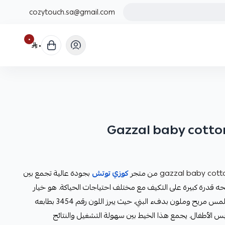
cozytouch.sa@gmail.com
٠
٠
gazzal baby cott
من متجر
كوزي توتش
بجودة عالية تجمع بين
نحه قدرة كبيرة على التكيف مع مختلف احتياجات الحياكة. هو خيار
يقدّر لمن يبحث عن خيوط خفيفة بملمس مريح وملون بدفء البني، حيث يبرز اللون رقم 3454 بطابعه
بس الأطفال. يجمع هذا الخيط بين سهولة التشغيل والنتائج