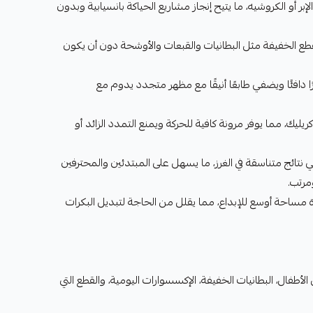
ر أو الكروشيه، ما يتيح إنجاز مشاريع الحياكة بانسيابية وبدون
 الخفيفة مثل البطانيات والقبعات والأوشحة دون أن يكون
 البني رقم 3454 حضورًا دافئًا ويضفي طابعًا أنيقًا مع مظهر متجدد يدوم مع
ريليك، مما يوفر مرونة كافية للحركة ويمنع التمدد الزائد أو
نتائج متناسقة في الغرز، ما يسهل على المبتدئين والمحترفين
رتب.
غ 165 متر لكل بكرة مساحة أوسع للإبداع، مما يقلل من الحاجة لتبديل البكرات
طفال، البطانيات الخفيفة، الإكسسوارات اليومية، والقطع التي