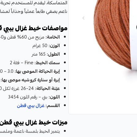
المتماسكة، ليقدم للمستخدم تجربة حيا
ناعم يضفي طابعاً عملياً وجذاباً لمشار
مواصفات خيط غزال بيبي ق
الخامة:
مزيج من 60% قطن و40% أكريليك
الوزن:
50 غرام
الطول:
165 متر
سمك الخيط:
Fine – فئة 2
إبرة الحياكة الموصى بها:
3.0 – 4.0 مم
إبرة أو سنارة كروشيه موصى بها:
2.0 – 
عيّنة الحياكة:
24–26 غرزة لكل 10 سم بإبرة 3.0 – 4.0 مم
اللون:
بني – رقم اللون 3454
القسم:
غزال بيبي قطن
ميزات خيط غزال بيبي قطن 
يتميز الخيط بلمسة ناعمة وملمس 