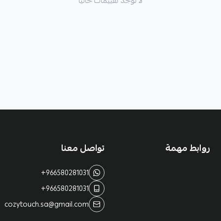
لا توجد تقييمات حاليا
روابط مهمة
تواصل معنا
+966580281031
+966580281031
cozytouch.sa@gmail.com