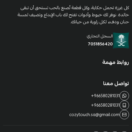
كل غرزة تحمل حكاية، وكل قطعة تُصنع بالحب تستحق أن تبقى
خالدة. نوفر لك خيوط وأدوات تفتح لك باب الإبداع وتضيف لمسة
حنان ودفء لكل زاوية من حياتك.
السجل التجاري
7051856420
روابط مهمة
تواصل معنا
+966580281031
+966580281031
cozytouch.sa@gmail.com