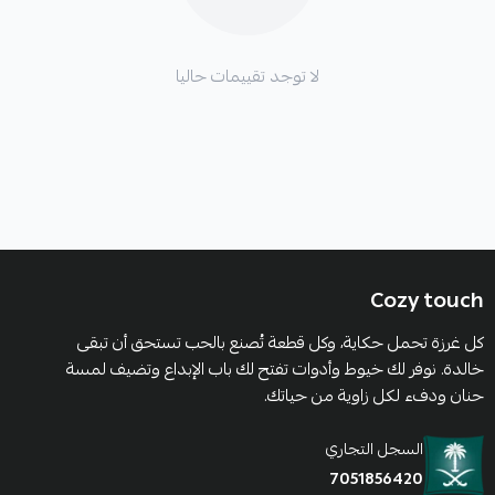
لا توجد تقييمات حاليا
Cozy touch
كل غرزة تحمل حكاية، وكل قطعة تُصنع بالحب تستحق أن تبقى
خالدة. نوفر لك خيوط وأدوات تفتح لك باب الإبداع وتضيف لمسة
حنان ودفء لكل زاوية من حياتك.
السجل التجاري
7051856420