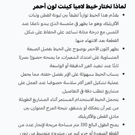
لماذا تختار خيط لاميا كينت لون أحمر
يقدّم هذا الخيط توازناً لطيفاً بين ليونة القطن وثبات
الأكريليك، وهو ما يظهر في ملمسه الذي يبدو ناعمًا عند
اللمس مع درجة متانة تساعد على الحفاظ على شكل
القطعة بعد الانتهاء منها.
يظهر اللون الأحمر بوضوح على الخيط بفضل الصبغة
المتساوية على امتداد الشعيرات، ما يمنحه حضورًا بصريًا
ثابتًا عند تنفيذ الغرز الدقيقة أو الواسعة.
ينساب الخيط بسهولة على الإبر بفضل خفته، مما يجعل
عملية تشكيل الغرز أكثر سلاسة خصوصًا عند العمل على
مشاريع تتطلب دقة في التفاصيل.
يتحمل الخيط الاستخدام المستمر أثناء المشاريع الطويلة
من غير أن يتفكك أو يتشقق، نتيجة المزج المتوازن بين
مادتي القطن والأكريليك.
يمنح الطول البالغ 330 متر مساحة مريحة لإنجاز عدد من
القطع الصغيرة أو جزء كبير من مشروع متوسط من دون