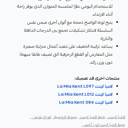
للاستخدام اليومي نظرًا لملمسه المتوازن الذي يوفر راحة
أثناء الارتداء.
يتيح لونه الواضح دمجه مع ألوان أخرى ضمن نفس
السلسلة لابتكار تشكيلات تجمع بين الدرجات الدافئة
والبارزة.
يساعد تركيبه الخفيف على تنفيذ أعمال منزلية صغيرة
مثل المفارش أو القطع الزخرفية التي تضيف طابعًا مبهجًا
دون وزن زائد.
منتجات اخرى قد تعجبك:
لاميا كينت La Mia Kent L097
لاميا كينت La Mia Kent L012
لاميا كينت La Mia Kent 084
لاميا كينت ,
خيط لاميا كينت ,
خيوط كروشية ,
كوزي توتش ,
خيط لاميا كينت لون أحمر ,