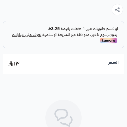
١٣
السعر