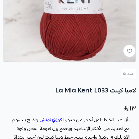
لاميا كينت La Mia Kent L033
١٣
يأتي هذا الخيط بلون أحمر من متجرنا
كوزي توتش
واضح ينسجم
مع العديد من الأفكار الإبداعية، ويجمع بين نعومة القطن وقوة
الأكريليك في تركيبة واحدة. يمنح خيط لاميا كينت لون أحمر امتدادًا