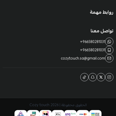
روابط مهمة
تواصل معنا
+966580281031
+966580281031
cozytouch.sa@gmail.com
الحقوق محفوظة | 2026
Cozy touch