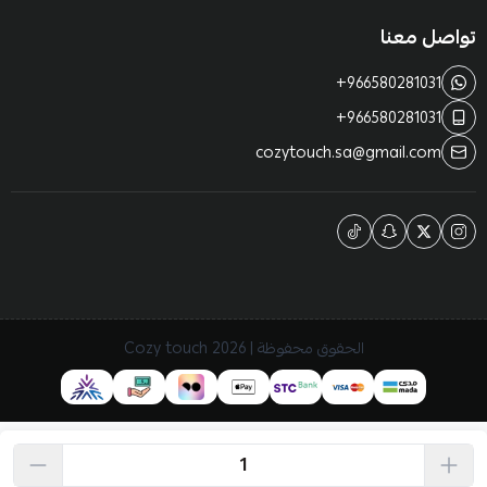
تواصل معنا
+966580281031
+966580281031
cozytouch.sa@gmail.com
الحقوق محفوظة | 2026
Cozy touch