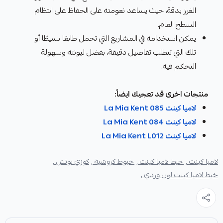
الغرز بدقة، حيث يساعد نعومته على الحفاظ على انتظام
السطح العام.
يمكن استخدامه في المشاريع التي تحمل طابعًا بسيطًا أو
تلك التي تتطلب تفاصيل دقيقة، بفضل ليونته وسهولة
التحكم فيه.
منتجات اخرى قد تعجيك ايضاً:
لاميا كينت La Mia Kent 085
لاميا كينت La Mia Kent 084
لاميا كينت La Mia Kent L012
لاميا كينت ,
خيط لاميا كينت ,
خيوط كروشية ,
كوزي توتش ,
خيط لاميا كينت لون وردي ,