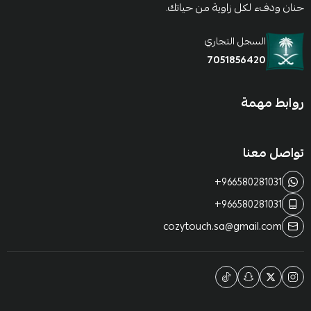
حنان ودفء لكل زاوية من حياتك.
السجل التجاري
7051856420
روابط مهمة
تواصل معنا
+966580281031
+966580281031
cozytouch.sa@gmail.com