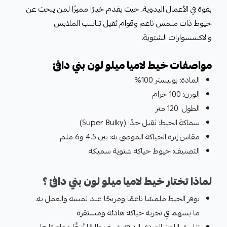
بقوة في الأعمال اليدوية، حيث يقدم خيارًا مميزًا لمن يبحث عن
خيوط ذات ملمس ناعم وقوام ثقيل تناسب الملابس
والاكسسوارات الشتوية.
مواصفات خيط لاميا ميلو لون بني دافئ
المادة: بوليستر 100%
الوزن: 100 جرام
الطول: 120 متر
سماكة الخيط: ثقيل جدًا (Super Bulky)
مقاس إبرة الحياكة الموصى به: بين 4.5 و6 ملم
التصنيف: خيوط حياكة شتوية سميكة
لماذا تختار خيط لاميا ميلو لون بني دافئ ؟
يوفر الخيط ملمسًا ناعمًا ومريحًا عند لمسه والعمل به،
ما يسهم في تجربة حياكة هادئة ومستقرة
تناسق اللون الوردي الدافئ يضيف طابعًا أنيقًا معاصرًا على