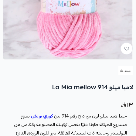
لاميا ميلو La Mia mellow 914
١٣
خيط لاميا ميلو لون بني دافئ رقم 914 من
كوزي توتش
يمنح
مشاريع الحياكة طابعًا غنيًا بفضل تركيبته المصنوعة بالكامل من
البوليستر وخامته ذات السماكة الفائقة. يبرز اللون الوردي الدافئ