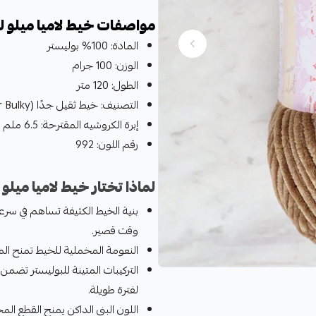
مواصفات خيط لاميا ميلو ل
المادة: 100% بوليستر
الوزن: 100 جرام
الطول: 120 متر
التصنيف: خيط ثقيل جدًا (Super Bulky)
إبرة الكروشيه المقترحة: 6.5 ملم (US 10.5)
رقم اللون: 992
لماذا تختار خيط لاميا ميلو 
بنية الخيط الكثيفة تساهم في سرع
وقت قصير.
النعومة المخملية للخيط تمنح الم
التركيبات المتينة للبوليستر تض
لفترة طويلة.
اللون البني الداكن يمنح القطع المحا