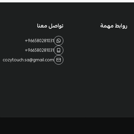
روابط مهمة
تواصل معنا
+966580281031
+966580281031
cozytouch.sa@gmail.com