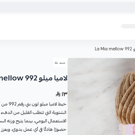
La M
لاميا ميلو La Mia mellow 992
١٣
خيط لاميا ميلو لون بني رقم 992 من
ك
الشتوية التي تتطلب القليل من الدفء و
الاستعمال اليومي، بينما يتيح وزنه ال
حضورًا هادئًا في أي عمل يدوي، ويعزز 