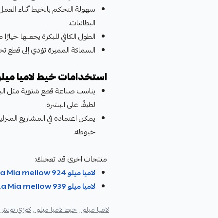
سهولة التحكم بالخيط أثناء العمل 
البطانيات.
الطول الكافي للبكرة يجعلها خيارًا
السماكة المميزة تؤدي إلى قطع تحم
استخدامات خيط لاميا ميلو
يناسب صناعة قطع شتوية مثل البطا
لطيفًا على البشرة.
يمكن اعتماده في المشاريع المنزل
خيوطه.
منتجات اخرى قد تعجبك:
لاميا ميلو La Mia mellow 924
لاميا ميلو La Mia mellow 939
لاميا ميلو ,
خيط لاميا ميلو ,
كوزي توتش 