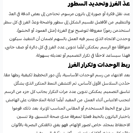
عدّ الغرز وتحديد السطور
عند نقل فكرة أو صورة إلى باترون مرسوم، تحتاجن إلى بعض الدقة في العدّ
والتنظيم. من الأفضل تقسيم الشكل إلى سطور واضحة وعدّ الغرز في كل سطر.
استخدمن رموزًا معروفة لتوضيح نوع الغرزة (مثل العمود أو الحشو)،
وحددن الاتجاه الذي يسير فيه العمل بالسهم لضمان أن التنفيذ سيكون
متوافقًا مع الرسم. يمكنكن أيضًا تدوين عدد الغرز في كل دائرة أو صف جانبي،
فهذا سيساعد لاحقًا في تكرار التصميم أو تعديله بسهولة.
ربط الوحدات وتكرار الغرز
بعد الانتهاء من رسم الوحدات الأساسية، يأتي دور التخطيط لكيفية ربطها معًا.
حدّدن السلاسل الأولى كأساس، ثم اكتشفن النمط المتكرر الذي يشكّل
تناسق التصميم. يمكنكن تدوين عدد مرات التكرار بجانب كل جزء من الرسم
لتجنب الالتباس أثناء العمل. من المفيد أيضًا كتابة الملاحظات على الهامش
مثل نوع الخيط المستخدم أو المقاس المناسب للإبرة. بعد ذلك، قوموا
باختبار الباترون بالخيط فعليًا لمعرفة مدى صحة التنسيق. ولا تنسين
الاحتفاظ بمجلد خاص لصور الإلهام، فهو يغني ذائقتكن البصرية بالألوان