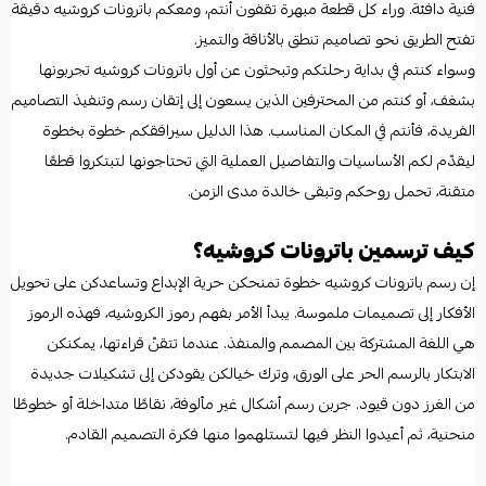
فنية دافئة. وراء كل قطعة مبهرة تقفون أنتم، ومعكم باترونات كروشيه دقيقة
تفتح الطريق نحو تصاميم تنطق بالأناقة والتميز.
وسواء كنتم في بداية رحلتكم وتبحثون عن أول باترونات كروشيه تجربونها
بشغف، أو كنتم من المحترفين الذين يسعون إلى إتقان رسم وتنفيذ التصاميم
الفريدة، فأنتم في المكان المناسب. هذا الدليل سيرافقكم خطوة بخطوة
ليقدّم لكم الأساسيات والتفاصيل العملية التي تحتاجونها لتبتكروا قطعًا
متقنة، تحمل روحكم وتبقى خالدة مدى الزمن.
كيف ترسمين باترونات كروشيه؟
إن رسم باترونات كروشيه خطوة تمنحكن حرية الإبداع وتساعدكن على تحويل
الأفكار إلى تصميمات ملموسة. يبدأ الأمر بفهم رموز الكروشيه، فهذه الرموز
هي اللغة المشتركة بين المصمم والمنفذ. عندما تتقنّ قراءتها، يمكنكن
الابتكار بالرسم الحر على الورق، وترك خيالكن يقودكن إلى تشكيلات جديدة
من الغرز دون قيود. جربن رسم أشكال غير مألوفة، نقاطًا متداخلة أو خطوطًا
منحنية، ثم أعيدوا النظر فيها لتستلهموا منها فكرة التصميم القادم.