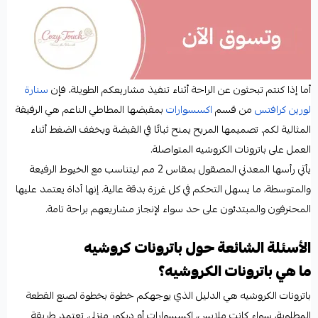
أما إذا كنتم تبحثون عن الراحة أثناء تنفيذ مشاريعكم الطويلة، فإن
سنارة
لورين كرافتس
من قسم
اكسسوارات
بمقبضها المطاطي الناعم هي الرفيقة
المثالية لكم. تصميمها المريح يمنح ثباتًا في القبضة ويخفف الضغط أثناء
العمل على باترونات الكروشيه المتواصلة.
يأتي رأسها المعدني المصقول بمقاس 2 مم ليتناسب مع الخيوط الرفيعة
والمتوسطة، ما يسهل التحكم في كل غرزة بدقة عالية. إنها أداة يعتمد عليها
المحترفون والمبتدئون على حد سواء لإنجاز مشاريعهم براحة تامة.
الأسئلة الشائعة حول باترونات كروشيه
ما هي باترونات الكروشيه؟
باترونات الكروشيه هي الدليل الذي يوجهكم خطوة بخطوة لصنع القطعة
المطلوبة، سواء كانت ملابس، إكسسوارات أو ديكور منزلي. تعتمد طريقة