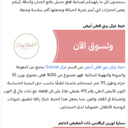
ستجدون كل ما يلهمكم لصناعة قطع تحمل طابع الحنان والدقة. إليكم
بعض الخيارات التي تُميز تجربة الحياكة وتجعلها أكثر سلاسة ومتعة.
خيط غزال بيبي قطن أبيض
خيط غزال بيبي قطن أبيض
من قسم
غزال Gazzal
يجمع بين النعومة
والمرونة والتهوية المثالية. فهو مصنوع من 100% قطن عضوي بوزن 50
جرام وطول 115 متر، ليمنحكم ملمسًا لطيفًا يناسب حتى البشرة الحساسة.
اللون الأبيض النقي رقم 415 يضفي نقاءً على كل قطعة، مع ثبات عالٍ في اللون
وانضباط في العُقد والغرز، مما يجعل هذا الخيط خيارًا رائعًا لتطبيق باترونات
كروشيه الأطفال خصوصًا لدى المبتدئين.
سنارة لورين كرافتس ذات المقبض الناعم