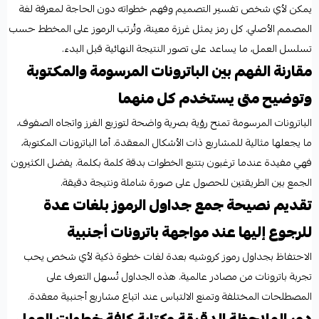
يمكن لأي شخص تفسير التصميم وفهم خطواته دون الحاجة لمعرفة لغة
المصمم الأصلي. كل رمز يمثل غرزة معينة، وتُرتب الرموز على المخطط حسب
تسلسل العمل، ما يساعد على تصور النتيجة النهائية قبل البدء.
مقارنة الفهم بين الباترونات المرسومة والمكتوبة
وتوضيح متى يستخدم كل منهما
الباترونات المرسومة تمنح رؤية بصرية واضحة لتوزيع الغرز واتجاه الصفوف،
ما يجعلها مثالية للمشاريع ذات الأشكال المعقدة. أما الباترونات المكتوبة،
فهي مفيدة عندما ترغبون بتتبع الخطوات بدقة كلمة بكلمة. يفضل الكثيرون
الجمع بين الطريقتين للحصول على صورة شاملة ونتيجة دقيقة.
تقديم نصيحة جمع جداول الرموز بلغات عدة
للرجوع إليها عند مواجهة باترونات أجنبية
الاحتفاظ بجداول رموز كروشيه بعدة لغات خطوة ذكية لأي شخص يحب
تجربة باترونات من مصادر عالمية. هذه الجداول تُسهل التعرف على
المصطلحات المختلفة وتمنع الالتباس عند اتباع مشاريع أجنبية معقدة.