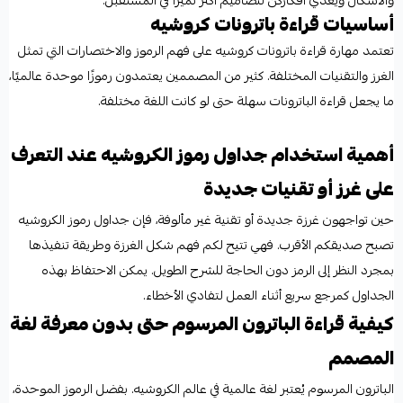
والأشكال ويغذي أفكاركن لتصاميم أكثر تميزًا في المستقبل.
أساسيات قراءة باترونات كروشيه
تعتمد مهارة قراءة باترونات كروشيه على فهم الرموز والاختصارات التي تمثل
الغرز والتقنيات المختلفة. كثير من المصممين يعتمدون رموزًا موحدة عالميًا،
ما يجعل قراءة الباترونات سهلة حتى لو كانت اللغة مختلفة.
أهمية استخدام جداول رموز الكروشيه عند التعرف
على غرز أو تقنيات جديدة
حين تواجهون غرزة جديدة أو تقنية غير مألوفة، فإن جداول رموز الكروشيه
تصبح صديقكم الأقرب. فهي تتيح لكم فهم شكل الغرزة وطريقة تنفيذها
بمجرد النظر إلى الرمز دون الحاجة للشرح الطويل. يمكن الاحتفاظ بهذه
الجداول كمرجع سريع أثناء العمل لتفادي الأخطاء.
كيفية قراءة الباترون المرسوم حتى بدون معرفة لغة
المصمم
الباترون المرسوم يُعتبر لغة عالمية في عالم الكروشيه. بفضل الرموز الموحدة،