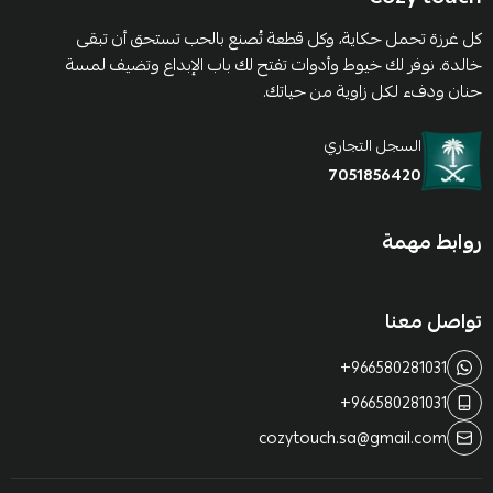
كل غرزة تحمل حكاية، وكل قطعة تُصنع بالحب تستحق أن تبقى
خالدة. نوفر لك خيوط وأدوات تفتح لك باب الإبداع وتضيف لمسة
حنان ودفء لكل زاوية من حياتك.
السجل التجاري
7051856420
روابط مهمة
تواصل معنا
+966580281031
+966580281031
cozytouch.sa@gmail.com