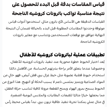
قياس المقاسات بدقة قبل البدء للحصول على
نتيجة مناسبة تواكب باترونات كروشيه الناجحة
القياسات الدقيقة هي الأساس لأي باترون مثالي. استخدموا أدوات قياس
موثوقة وحددوا المقاسات المطلوبة قبل البدء بالحياكة لضمان أن النتيجة
النهائية تتوافق مع توقعات المستخدمين وتتناسب مع معايير باترونات
الكروشيه الناجحة.
تطبيقات عملية لباترونات كروشيه للأطفال
يُعد اختيار الخيوط خطوة محورية عند تنفيذ باترونات كروشيه للأطفال،
وخصوصًا عندما يتعلق الأمر براحة بشرتهم الحساسة. من الأفضل دائمًا
استخدام خيوط قطنية عضوية مثل خيط غزال بيبي قطن أبيض، فهو خالٍ من
المواد الصناعية ويتميز بملمس ناعم لا يسبب الحكة أو التهيج. هذا النوع من
الخيوط يسمح بمرور الهواء ويمنح القطعة مرونة كافية لتناسب حركة الطفل،
مما يجعلها خيارًا مثاليًا للقبعات، البطانيات، والملابس اليومية الصغيرة.
في مثال عملي يمكننا تجربة تنفيذ طاقية تربون بيبي. نبدأ بقياس محيط رأس