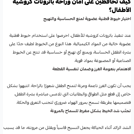
كيف تحافظين على أمان وراحة باترونات كروشيه
الأطفال؟
اختيار خيوط قطنية عضوية لمنع الحساسية والتهيج
عند تنفيذ باترونات كروشيه للأطفال، احرصوا على استخدام خيوط قطنية
عضوية خالية من المواد الكيميائية. هذا النوع من الخيوط لطيف جدًا على
بشرة الطفل الحساسة، ويمنع أي تهيج أو حساسية قد تنتج عن الخيوط
الصناعية أو المصبوغة بمواد قوية.
الاهتمام بنعومة الغرز وضمان تنفسية القطعة
يجب أن تكون الغرز ناعمة ومرنة لتمنح الطفل شعورًا بالراحة. انتبهوا بشكل
خاص إلى قطع مثل الطواقي والبطانيات التي تلامس مباشرة بشرة الطفل،
فتصميمها بطريقة تسمح بمرور الهواء ضروري لتجنب التعرق والحكة.
تجنّب شد الخيط بشكل مفرط للسماح بالمرونة
الشد الزائد أثناء الحياكة يجعل النسيج قاسياً ويقلل من مرونته، ما قد يسبب