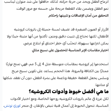
انزعاج الطفل ويحد من حرية حركته. لذلك، حافظوا على شد متوازن ليناسب
نمو الطفل ويضمن بقاء القطعة مريحة على جسمه مع مرور الوقت.
التحقق من أمان الإضافات وتثبيتها بإحكام
الأزرار أو العيون الصغيرة قد تضيف لمسة جميلة إلى باترونات كروشيه
الأطفال، لكنها تحتاج إلى تثبيت دقيق ومتين. تأكدوا من أنها مثبتة جيدًا ولا
يمكن انتزاعها بسهولة، لتجنّب أي خطر اختناق أو ابتلاع عرضي.
اختيار مقاسات الإبر المناسبة للحصول على نسيج مثالي
استخدموا إبر كروشيه بمقاسات متوسطة مثل 4 إلى 5 مم، فهي تمنح توازنًا
ممتازًا بين الكثافة والمرونة. هذا الحجم يساعد على تكوين نسيج مريح
وسلس يجعل القطعة خفيفة وناعمة على بشرة الطفل، دون أن تفقد شكلها
أو متانتها.
ما هي أفضل خيوط وأدوات الكروشيه؟
لكل غرزة في عالم باترونات الكروشيه روحها الخاصة، ومع اختيار الأدوات
المناسبة، تتحول الخيوط إلى أعمال فنية تنبض بالإتقان. في متجر
كوزي توتش
،