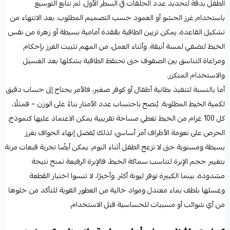
الطفل بدقة لتحديد عدد الحلقات في السطر الأول، ثم نتابع التوسيع
باستخدام غرز الحشو أو العمود حسب التصميم المطلوب. بعد الانتهاء من
تشكيل القاعدة، يمكن تزيين الطاقية بعُقدة أمامية بسيطة أو زهرة من نفس
الخيط لتضفي لمسة أنيقة. وأثناء العمل، من المهم تثبيت الغرز بإحكام
ومراعاة التناسق بين الصفوف حتى تحتفظ الطاقية بشكلها بعد الغسيل
والاستخدام المتكرر.
أما بالنسبة لتنفيذ بطانية أطفال أو كوفر صغير، فالأمر يحتاج إلى حساب دقيق
لكمية الخيط المطلوبة. يُنصح باحتساب عدد الأمتار بناءً على الوزن – فمثلًا،
كل 100 غرام من الخيط تغطي مساحة تقريبية يمكن الاعتماد عليها كنموذج.
الحرص على نعومة الأطراف أمر أساسي، لذلك يُفضل إنهاء الحواف بغرز
بسيطة ومستوية حتى لا تزعج الطفل أثناء النوم. يمكن أيضًا تجربة قبعات مرنة
بتغيير حجم الإبرة لتناسب سماكة الخيط، فالإبرة الرفيعة تمنح نتيجة
مشدودة، بينما الكبيرة توفر ليونة أكثر. وأخيرًا، لا تنسوا اختبار القطعة
وغسلها بلطف بماء معتدل ومواد خالية من العطور القوية للتأكد من خلوها
من أي شوائب أو مسببات للحساسية قبل الاستخدام.