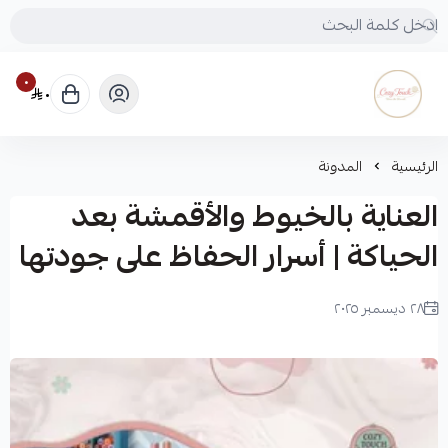
٠
٠
Cozy touch
الرئيسية
المدونة
العناية بالخيوط والأقمشة بعد
الحياكة | أسرار الحفاظ على جودتها
٢٨ ديسمبر ٢٠٢٥
لميس