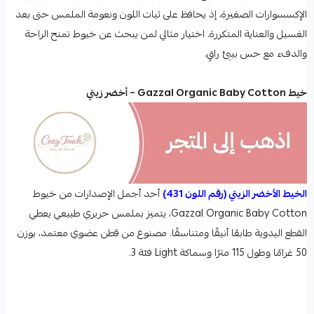
الإكسسوارات الصغيرة، إذ يحافظ على ثبات اللون ونعومة الملمس حتى بعد
الغسيل والعناية المتكررة. اختيار مثالي لمن يبحث عن خيوط تمنح الراحة
والدفء مع حس بيئي راقٍ.
خيط Gazzal Organic Baby Cotton – أخضر زيتي
الخيط الأخضر الزيتي (رقم اللون 431)
أحد أجمل الإصدارات من خيوط
Gazzal Organic Baby Cotton، يتميز بملمس حريري طبيعي يعطي
القطع اليدوية طابعًا أنيقًا ومتناسقًا. مصنوع من قطن عضوي معتمد، بوزن
50 غرامًا وطول 115 مترًا وسماكة Light فئة 3.