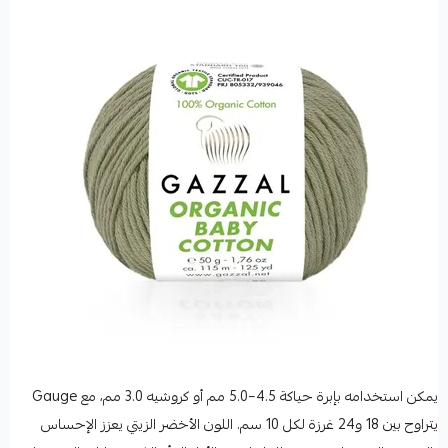
يمكن استخدامه بإبرة حياكة 4.5–5.0 مم أو كروشيه 3.0 مم، مع Gauge
يتراوح بين 18 و24 غرزة لكل 10 سم. اللون الأخضر الزيتي يعزز الإحساس