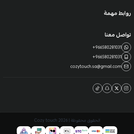
روابط مهمة
تواصل معنا
+966580281031
+966580281031
cozytouch.sa@gmail.com
الحقوق محفوظة | 2026
Cozy touch