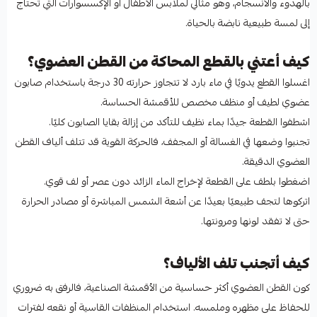
بالهدوء والانسجام، وهو مثالي لملابس الأطفال أو الإكسسوارات التي تحتاج
إلى لمسة طبيعية نابضة بالحياة.
كيف أعتني بالقطع المحاكة من القطن العضوي؟
اغسلوا القطع يدويًا في ماء بارد لا تتجاوز حرارته 30 درجة باستخدام صابون
عضوي لطيف أو منظف مخصص للأقمشة الحساسة.
اشطفوا القطعة جيدًا بماء نظيف للتأكد من إزالة بقايا الصابون كليًا.
تجنبوا وضعها في الغسالة أو المجفف، فالحركة القوية قد تتلف ألياف القطن
العضوي الدقيقة.
اضغطوا بلطف على القطعة لإخراج الماء الزائد دون عصر أو لف قوي.
اتركوها لتجف طبيعيًا بعيدًا عن أشعة الشمس المباشرة أو مصادر الحرارة
حتى لا تفقد لونها ومرونتها.
كيف أتجنب تلف الألياف؟
كون القطن العضوي أكثر حساسية من الأقمشة الصناعية، فالرفق به ضروري
للحفاظ على مظهره وملمسه. استخدام المنظفات القاسية أو نقعه لفترات