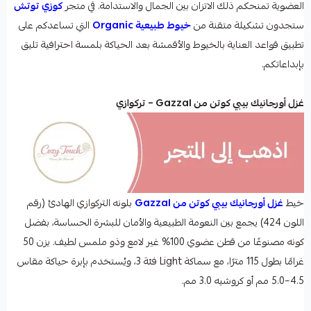
العضوية تمنحكم ذلك الاتزان بين الجمال والاستدامة. في متجر
كوزي توتش
ستجدون تشكيلة متقنة من
خيوط طبيعية Organic
التي تساعدكم على
تطبيق قواعد العناية بالخيوط والأقمشة بعد الحياكة بلمسة احترافية تليق
بإبداعاتكم.
غزل أورجانيك بيبي كوتن من Gazzal – تركوازي
خيط
غزل أورجانيك بيبي كوتن من Gazzal
بلونه التركوازي الهادئ (رقم
اللون 424) يجمع بين النعومة الطبيعية والأمان للبشرة الحساسة، بفضل
كونه مصنوعًا من قطن عضوي 100% غير لامع وذو ملمس لطيف. يزن 50
غرامًا بطول 115 مترًا، مع سماكة Light فئة 3، ويُستخدم بإبرة حياكة مقاس
4.5–5.0 مم أو كروشيه 3.0 مم.