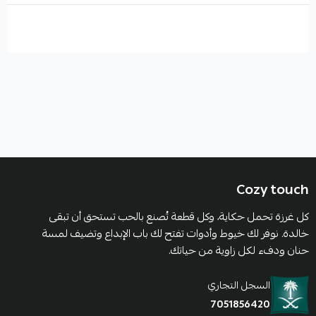
العناية بالخيوط والأقمشة بعد الحياكة
Cozy touch
كل غرزة تحمل حكاية، وكل قطعة تُصنع بالحب تستحق أن تبقى
خالدة. نوفر لك خيوط وأدوات تفتح لك باب الإبداع وتضيف لمسة
حنان ودفء لكل زاوية من حياتك.
السجل التجاري
7051856420