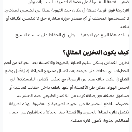
ضعوا القطعة المغسولة على مصفاة لتصريف الماء الزائد برفق.
افردوها فوق فوطة نظيفة في مكان جيد التهوية بعيدًا عن الشمس المباشرة.
لا تستخدموا المجفف أو أي مصدر حرارة مباشرة حتى لا تنكمش الألياف أو
تتلف.
يساعد هذا النوع من التجفيف البطيء في الحفاظ على تماسك النسيج.
كيف يكون التخزين المثالي؟
تخزين القماش بشكل سليم العناية بالخيوط والأقمشة بعد الحياكة من أهم
الخطوات التي تحافظ على جودته بعد اكتمال مشروع الحياكة. إذ يُفضَّل وضع
القطع في مكان جاف بعيد عن الرطوبة، مع تجنّب الأكياس البلاستيكية التي
تحبس الهواء. يمكن طي الأقمشة أو لفها بلطف داخل حقائب قماشية أو
صناديق مغلقة، مع إضافة كرات من اللافندر الطبيعي لصد الحشرات،
خصوصًا للقطع المصنوعة من الخيوط الطبيعية أو العضوية. بهذه الطريقة
تكتمل دائرة العناية بالخيوط والأقمشة بعد الحياكة وتحافظون على جمال
أعمالكم اليدوية لأطول فترة ممكنة.