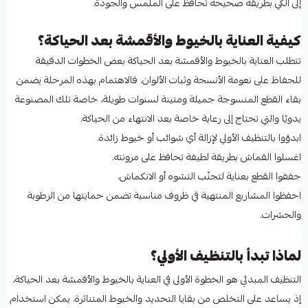
إلى الكي بطريقة صحيحة تحافظ على الملمس والجودة.
كيفية العناية بالخيوط والأقمشة بعد الحياكة؟
تتطلب العناية بالخيوط والأقمشة بعد الحياكة بعض الخطوات الدقيقة
للحفاظ على نعومة الأنسجة وثبات الألوان. فالاهتمام بهذه المرحلة يضمن
بقاء القطع المنسوجة جميلة ومتينة لسنوات طويلة، خاصة تلك المصنوعة
يدويًا والتي تحتاج إلى رعاية خاصة بعد الانتهاء من الحياكة.
ابدؤوا بالتنظيف الأولي لإزالة أي شوائب أو خيوط زائدة.
اغسلوا القماش بطريقة لطيفة تحافظ على مرونته.
جففوا القطع بعناية لتجنّب التشوه أو الانكماش.
احفظوا المشاريع المنتهية في ظروف مناسبة تضمن حمايتها من الرطوبة
والحشرات.
لماذا تبدأ بالتنظيف الأولي؟
التنظيف المبدئي هو الخطوة الأولى في العناية بالخيوط والأقمشة بعد الحياكة،
إذ يساعد على التخلص من بقايا التحديد والخيوط المتناثرة. يمكن استخدام