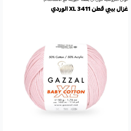
غزال بيبي قطن XL 3411 الوردي