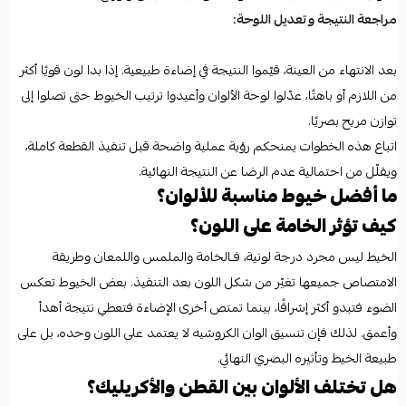
مراجعة النتيجة وتعديل اللوحة:
بعد الانتهاء من العينة، قيّموا النتيجة في إضاءة طبيعية. إذا بدا لون قويًا أكثر
من اللازم أو باهتًا، عدّلوا لوحة الألوان وأعيدوا ترتيب الخيوط حتى تصلوا إلى
توازن مريح بصريًا.
اتباع هذه الخطوات يمنحكم رؤية عملية واضحة قبل تنفيذ القطعة كاملة،
ويقلّل من احتمالية عدم الرضا عن النتيجة النهائية.
ما أفضل خيوط مناسبة للألوان؟
كيف تؤثر الخامة على اللون؟
الخيط ليس مجرد درجة لونية، فـالخامة والملمس واللمعان وطريقة
الامتصاص جميعها تغيّر من شكل اللون بعد التنفيذ. بعض الخيوط تعكس
الضوء فتبدو أكثر إشراقًا، بينما تمتص أخرى الإضاءة فتعطي نتيجة أهدأ
وأعمق. لذلك فإن تنسيق الوان الكروشيه لا يعتمد على اللون وحده، بل على
طبيعة الخيط وتأثيره البصري النهائي.
هل تختلف الألوان بين القطن والأكريليك؟