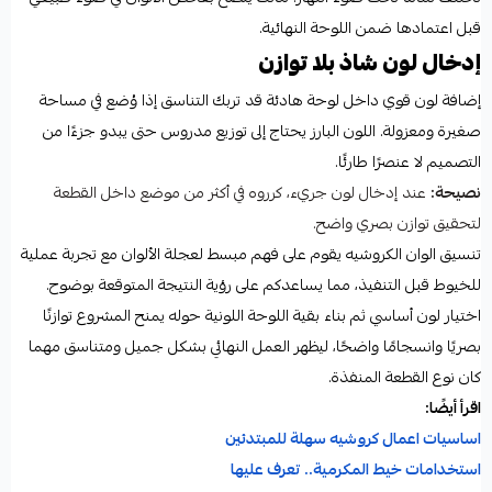
قبل اعتمادها ضمن اللوحة النهائية.
إدخال لون شاذ بلا توازن
إضافة لون قوي داخل لوحة هادئة قد تربك التناسق إذا وُضع في مساحة
صغيرة ومعزولة. اللون البارز يحتاج إلى توزيع مدروس حتى يبدو جزءًا من
التصميم لا عنصرًا طارئًا.
نصيحة:
عند إدخال لون جريء، كرروه في أكثر من موضع داخل القطعة
لتحقيق توازن بصري واضح.
تنسيق الوان الكروشيه يقوم على فهم مبسط لعجلة الألوان مع تجربة عملية
للخيوط قبل التنفيذ، مما يساعدكم على رؤية النتيجة المتوقعة بوضوح.
اختيار لون أساسي ثم بناء بقية اللوحة اللونية حوله يمنح المشروع توازنًا
بصريًا وانسجامًا واضحًا، ليظهر العمل النهائي بشكل جميل ومتناسق مهما
كان نوع القطعة المنفذة.
اقرأ أيضًا:
اساسيات اعمال كروشيه سهلة للمبتدئين
استخدامات خيط المكرمية.. تعرف عليها