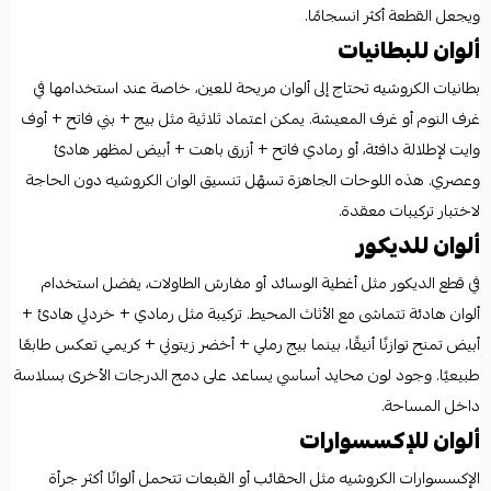
ويجعل القطعة أكثر انسجامًا.
ألوان للبطانيات
بطانيات الكروشيه تحتاج إلى ألوان مريحة للعين، خاصة عند استخدامها في
غرف النوم أو غرف المعيشة. يمكن اعتماد ثلاثية مثل بيج + بني فاتح + أوف
وايت لإطلالة دافئة، أو رمادي فاتح + أزرق باهت + أبيض لمظهر هادئ
وعصري. هذه اللوحات الجاهزة تسهّل تنسيق الوان الكروشيه دون الحاجة
لاختبار تركيبات معقدة.
ألوان للديكور
في قطع الديكور مثل أغطية الوسائد أو مفارش الطاولات، يفضل استخدام
ألوان هادئة تتماشى مع الأثاث المحيط. تركيبة مثل رمادي + خردلي هادئ +
أبيض تمنح توازنًا أنيقًا، بينما بيج رملي + أخضر زيتوني + كريمي تعكس طابعًا
طبيعيًا. وجود لون محايد أساسي يساعد على دمج الدرجات الأخرى بسلاسة
داخل المساحة.
ألوان للإكسسوارات
الإكسسوارات الكروشيه مثل الحقائب أو القبعات تتحمل ألوانًا أكثر جرأة