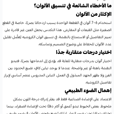
ما الأخطاء الشائعة في تنسيق الألوان؟
الإكثار من الألوان
استخدام 6–7 ألوان في القطعة الواحدة يسبب ازدحامًا بصريًا، خاصة في القطع
الصغيرة مثل القبعات أو المفارش. هذا التكدس يجعل العين غير قادرة على
تمييز التفاصيل أو الاستمتاع بالنقشة. في تنسيق الوان الكروشيه يُفضَّل تقليل
عدد الألوان للحفاظ على وضوح التصميم وتماسكه.
اختيار درجات متقاربة جدًا
اختيار ألوان بدرجات متقاربة للغاية قد يؤدي إلى اندماجها بصريًا، فتبدو
النقشة باهتة أو غير واضحة. عندما لا يوجد تباين كافٍ، تضيع الحدود بين
الغرز ولا يظهر الجهد المبذول في العمل. التباين المدروس عنصر أساسي لإبراز
تفاصيل الكروشيه.
إهمال الضوء الطبيعي
الاعتماد على الإضاءة الصناعية فقط قد يغيّر إدراك درجة اللون بشكل
ملحوظ. بعض الخيوط تبدو أغمق أو أكثر دفئًا تحت الإضاءة الصفراء، بينما
تختلف تمامًا تحت ضوء النهار. لذلك يُنصح بفحص الألوان في ضوء طبيعي