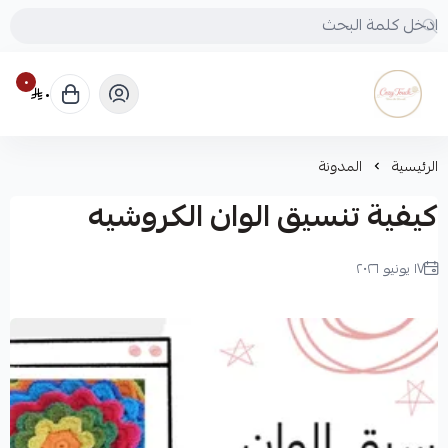
٠
٠
Cozy touch
الرئيسية
المدونة
كيفية تنسيق الوان الكروشيه
١٧ يونيو ٢٠٢٦
لميس