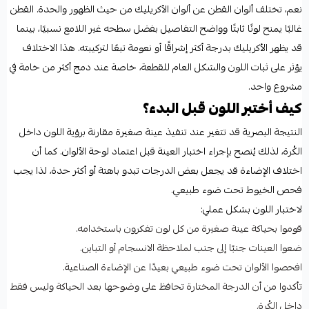
نعم، تختلف ألوان القطن عن ألوان الأكريليك من حيث الظهور والحدة. القطن
غالبًا يمنح لونًا ثابتًا وواضح التفاصيل بفضل سطحه غير اللامع نسبيًا، بينما
قد يظهر الأكريليك بدرجة أكثر إشراقًا أو نعومة تبعًا لتركيبته. هذا الاختلاف
يؤثر على ثبات اللون والشكل العام للقطعة، خاصة عند دمج أكثر من خامة في
مشروع واحد.
كيف أختبر اللون قبل البدء؟
النتيجة البصرية قد تتغير عند تنفيذ عينة صغيرة مقارنة برؤية اللون داخل
الكُرة، لذلك يُنصح بإجراء اختبار العينة قبل اعتماد لوحة الألوان. كما أن
اختلاف الإضاءة قد يجعل بعض الدرجات تبدو باهتة أو أكثر حدة، لذا يجب
فحص الخيوط تحت ضوء طبيعي.
لاختبار اللون بشكل عملي:
قوموا بحياكة عينة صغيرة من كل لون تفكرون باستخدامه.
ضعوا العينات جنبًا إلى جنب لملاحظة الانسجام أو التباين.
افحصوا الألوان تحت ضوء طبيعي بعيدًا عن الإضاءة الصناعية.
تأكدوا من أن الدرجة المختارة تحافظ على وضوحها بعد الحياكة وليس فقط
داخل الكُرة.