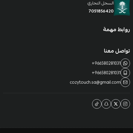
السجل التجاري
7051856420
روابط مهمة
تواصل معنا
+966580281031
+966580281031
cozytouch.sa@gmail.com