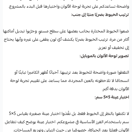
واضحة تساعدكم على تجربة لوحة الألوان واختبارها قبل البدء بالمشروع.
ترتيب الخيوط بصريًا جنبًا إلى جنب:
ضعوا الخيوط المختارة بجانب بعضها على سطح مستوٍ، وجرّبوا تبديل أماكنها
أكثر من مرة. ترتيب الخيوط بصريًا يكشف أي لون يطغى على غيره وأيها يحتاج
إلى تخفيف أو تعزيز.
تصوير لوحة الألوان بالموبايل:
التقطوا صورة واضحة للخيوط بعد ترتيبها. أحيانًا تُظهر الكاميرا تباينًا أو
انسجامًا لا تلاحظونه بالعين المجردة، مما يساعد على تقييم تجربة لوحة
الألوان بدقة أكبر.
اختبار عينة 5×5 سم:
لا تكتفوا بالنظر إلى الخيوط فقط، بل نفّذوا اختبار عينة صغيرة بقياس 5×5
سم باستخدام الغرز الأساسية في مشروعكم. اختبار عينة يوضح كيف تتفاعل
الألوان فعليًا بعد الحياكة، خصوصًا من حيث التباين وتوزيع المساحات.