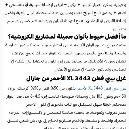
وحيوية. يمكن اختيار فوشيا + تركواز + أبيض لإطلالة شبابية، أو بنفسجي +
أصفر + رمادي فاتح لمزيج لافت ومتوازن. عند استخدام ألوان زاهية، يفضل
إضافة الأبيض أو الرمادي الفاتح لتهدئة التباين وربط العناصر ضمن تصميم
متناسق.
ما أفضل خيوط بألوان جميلة لمشاريع الكروشيه؟
يعتمد نجاح تنسيق الوان الكروشيه على اختيار خيوط تمنحكم درجات لونية
واضحة وثابتة، مع ملمس يسهل العمل به. تتوفر خيارات تجمع بين نقاء
القطن ومرونة الأكريليك، ما يساعد على إبراز اللون والحفاظ على شكله في
الملابس والديكور، خاصة في مشاريع الأطفال.
غزل بيبي قطن XL 3443 الأحمر من جازال
غزل بيبي قطن XL 3443 الأحمر
يتكوّن من 50% قطن و50% أكريليك، بوزن
50 جم وطول 105 متر، وسماكة متوسطة تناسب إبرة 4.5–6 مم. هذا التوازن
يمنحكم خيطًا سهل التشكيل مع ثبات ملحوظ في اللون الأحمر.
يمتاز بمرونته ونعومته، ما يجعله مناسبًا للملابس والإكسسوارات. الدرجة
الحمراء واضحة ومشبعة، وتخدم مشاريع تحتاج إلى لون بارز ضمن تنسيق
الوان الكروشيه دون أن يفقد حيويته مع الاستخدام.