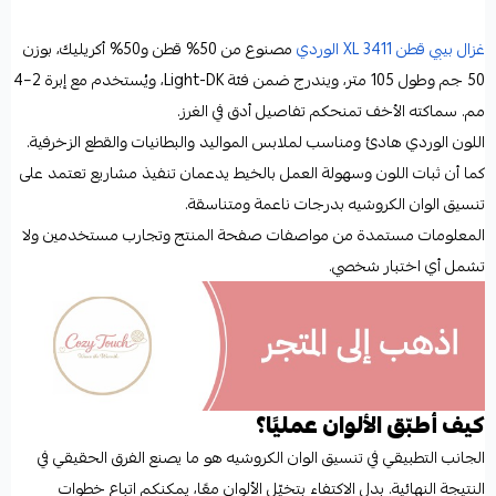
غزال بيبي قطن XL 3411 الوردي
مصنوع من 50% قطن و50% أكريليك، بوزن
50 جم وطول 105 متر، ويندرج ضمن فئة Light-DK، ويُستخدم مع إبرة 2–4
مم. سماكته الأخف تمنحكم تفاصيل أدق في الغرز.
اللون الوردي هادئ ومناسب لملابس المواليد والبطانيات والقطع الزخرفية.
كما أن ثبات اللون وسهولة العمل بالخيط يدعمان تنفيذ مشاريع تعتمد على
تنسيق الوان الكروشيه بدرجات ناعمة ومتناسقة.
المعلومات مستمدة من مواصفات صفحة المنتج وتجارب مستخدمين ولا
تشمل أي اختبار شخصي.
كيف أطبّق الألوان عمليًا؟
الجانب التطبيقي في تنسيق الوان الكروشيه هو ما يصنع الفرق الحقيقي في
النتيجة النهائية. بدل الاكتفاء بتخيّل الألوان معًا، يمكنكم اتباع خطوات