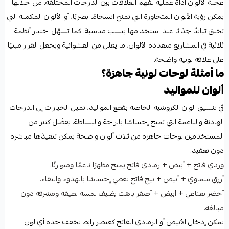
عجلة الألوان أداة عملية لفهم العلاقات بين الدرجات المختلفة. من خلالها
يمكن رؤية الألوان المتجاورة التي تمنح انسجامًا بصريًا، أو الألوان المكملة التي
تخلق تباينًا جذابًا عند استخدامها بنسب مناسبة. كما تسهّل اختيار أنظمة
ثلاثية في المشاريع متعددة الألوان، ما يقلل من العشوائية ويجعل القرار مبنيًا
على علاقة لونية واضحة.
ما أمثلة لوحات لونية جاهزة؟
ألوان للمواليد
في تنسيق الوان الكروشيه الخاصة بقطع المواليد، تميل الخيارات إلى الدرجات
الهادئة والناعمة التي تمنح إحساسًا بالراحة والبساطة. يفضّل كثير من
المستخدمين لوحات جاهزة من ثلاث ألوان واضحة يمكن تنفيذها مباشرة
دون تعقيد.
وردي فاتح + أبيض + رمادي فاتح يمنح مظهرًا ناعمًا ومتوازنًا.
أزرق سماوي + أبيض + بيج فاتح يعطي إحساسًا بالهدوء والنقاء.
أخضر نعناعي + أبيض + أصفر باهت يضيف لمسة لطيفة ومشرقة دون
مبالغة.
يمكن إدخال الأبيض أو الرمادي الفاتح كعنصر رابط يخفف حدة أي لون