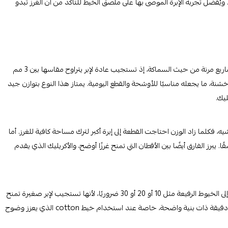
ُفضّل تجربة الإبرة الموصى بها على ملصق الخيط للتأكد من أن الغرز تبدو
خيوط Light/DK (فئة 3) تعد خيارًا مناسبًا لمن يرغبون في تنفيذ مشاريع مرنة من حيث السماكة، إذ تستجيب عادة لإبر يتراوح مقاسها بين 3 مم
خشنة، ما يجعله مناسبًا للأوشحة والقطع اليومية. يمتاز هذا النوع بتوازن جيد
ه، فكلما زاد الوزن احتاجت القطعة إلى إبرة أكبر لترك مساحة كافية للغرز. أما
ًا متناسقًا. يبرز الفارق أيضًا بين الأقطان التي تمنح غرزًا أوضح، والأكريليك الذي يقدم
عند العمل على مفارش دقيقة أو قطع دانتيل خفيفة، يكون اللجوء إلى الخيوط الرفيعة مثل 10 أو 20 أو 30 ضروريًا، لأنها تستجيب لإبر صغيرة تمنح
تفاصيل أنعم. هذا النوع من الخيوط يناسب من يبحثون عن نتيجة دقيقة ذات بنية واضحة، خاصة عند استخدام خيط cotton الذي يعزز وضوح