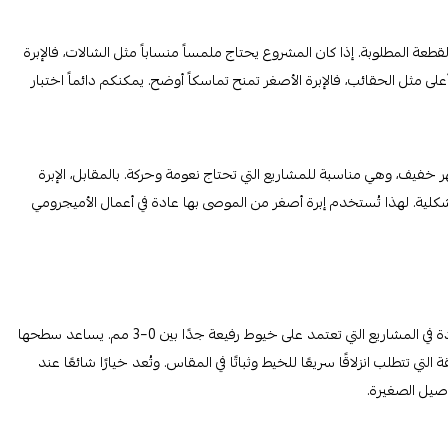
عة المطلوبة. إذا كان المشروع يحتاج ملمساً منساباً مثل الشالات، فالإبرة
أعلى مثل الحقائب، فالإبرة الأصغر تمنح تماسكاً أوضح. يمكنكم دائماً اختبار
 خفيف، وهي مناسبة للمشاريع التي تحتاج نعومة وحركة. بالمقابل، الإبرة
كلية. لهذا تُستخدم إبرة أصغر من الموصى بها عادة في أعمال الأميجرومي
الإبر المعدنية، سواء كانت من الألومنيوم أو الستانلس، تُستخدم عادة في المشاريع التي تعتمد على خيوط رفيعة جدًا بين 0–3 مم. يساعد سطحها
ي تتطلب انزلاقًا سريعًا للخيط وثباتًا في المقاس. وتُعد خيارًا شائعًا عند
فاصيل الصغيرة.