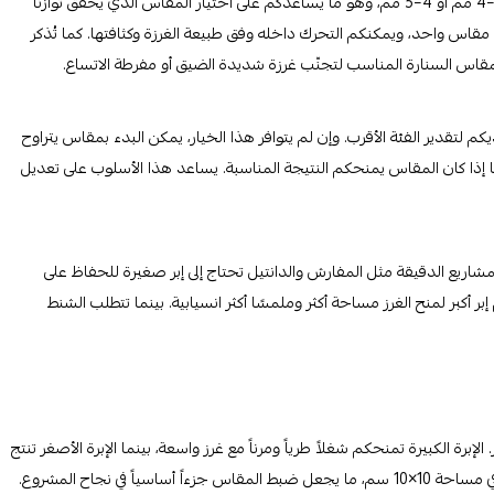
غالبًا ما تعرض بطاقة الخيط نطاقًا مقترحًا لمقاسات السنارة، مثل 2–4 مم أو 4–5 مم، وهو ما يساعدكم على اختيار المقاس الذي يحقق توازنًا
ن مقاس واحد، ويمكنكم التحرك داخله وفق طبيعة الغرزة وكثافتها. كما تُذكر
لتقدير الفئة الأقرب. وإن لم يتوافر هذا الخيار، يمكن البدء بمقاس يتراوح
رفة ما إذا كان المقاس يمنحكم النتيجة المناسبة. يساعد هذا الأسلوب على تعديل
لمشاريع الدقيقة مثل المفارش والدانتيل تحتاج إلى إبر صغيرة للحفاظ على
ر أكبر لمنح الغرز مساحة أكثر وملمسًا أكثر انسيابية. بينما تتطلب الشنط
برة الكبيرة تمنحكم شغلاً طرياً ومرناً مع غرز واسعة، بينما الإبرة الأصغر تنتج
 في نجاح المشروع.