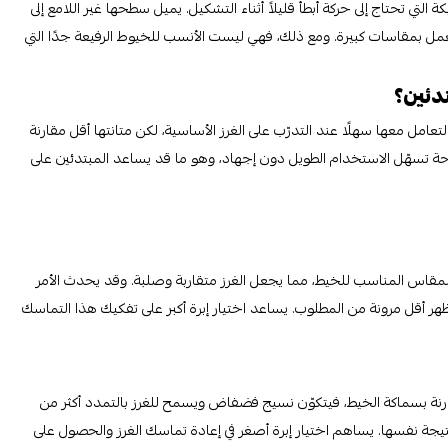
التي تحتاج إلى حركة أبطأ قليلاً أثناء التشكيل. يميل سطحها غير اللامع إلى
مل بمقاسات كبيرة. ومع ذلك، فهي ليست الأنسب للخيوط الرفيعة جدًا التي
دئين؟
عامل معها سهلًا عند التدرّب على الغرز الأساسية، لكن متانتها أقل مقارنة
مريحة تسهّل الاستخدام الطويل دون إجهاد، وهو ما قد يساعد المبتدئين على
مقاس المناسب للخيط، مما يجعل الغرز متقاربة وصلبة. وقد يحدث الأمر
هر أقل مرونة من المطلوب. يساعد اختيار إبرة أكبر على تفكيك هذا التماسك
قارنة بسماكة الخيط، فيتكوّن نسيج فضفاض ويسمح للغرز بالتمدد أكثر من
تيجة نفسها. يساهم اختيار إبرة أصغر في إعادة تماسك الغرز والحصول على