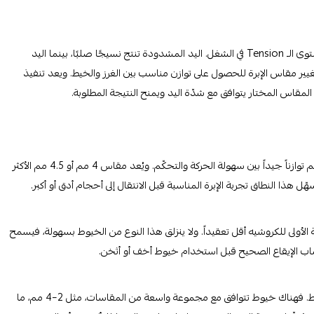
تؤثر شدّة اليد بشكل مباشر على النتيجة النهائية، فهي ما يحدد مستوى الـ Tension في الشغل. اليد المشدودة تنتج نسيجًا صلبًا، بينما اليد
ير مقاس الإبرة للحصول على توازن مناسب بين الغرز والخيط. ويعد تنفيذ
قاس المختار يتوافق مع شدّة اليد ويمنح النتيجة المطلوبة.
يجد كثير من المبتدئين أن العمل بإبرة تتراوح بين 3.5 و5 مم يمنحهم توازناً جيداً بين سهولة الحركة والتحكّم. ويُعد مقاس 4 مم أو 4.5 مم الأكثر
 هذا النطاق تجربة الإبرة المناسبة قبل الانتقال إلى أحجام أدق أو أكبر.
لأولى للكروشيه أقل تعقيداً. ولا ينزلق هذا النوع من الخيوط بسهولة، فيسمح
كتساب الإيقاع الصحيح قبل استخدام خيوط أخف أو أثخن.
مقاس 4 مم يُعد خياراً عملياً، لكنه ليس مناسباً لجميع أنواع الخيوط. فهناك خيوط تتوافق مع مجموعة واسعة من المقاسات، مثل 2–4 مم، ما