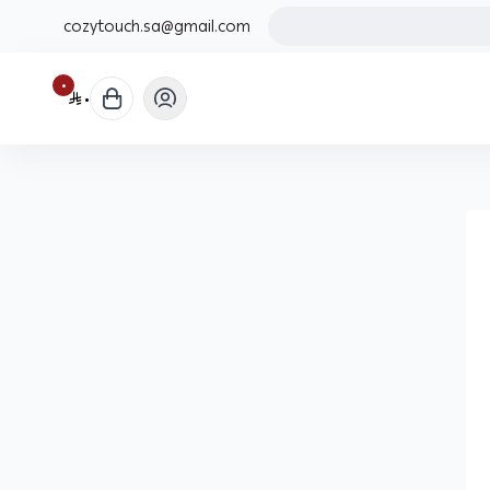
cozytouch.sa@gmail.com
٠
٠