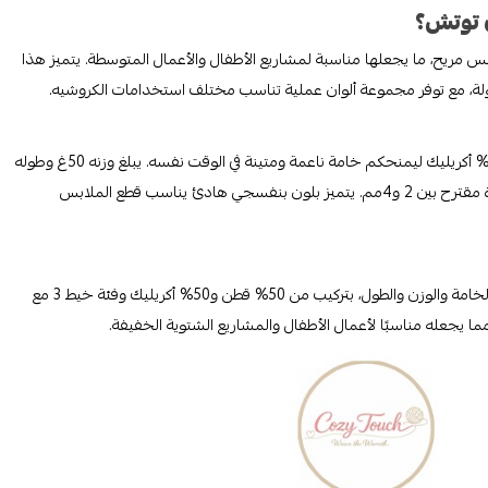
 توتش؟
 غزال بيبي قطن XL بجودة ثابتة وملمس مريح، ما يجعلها مناسبة لمشاريع الأطفال والأعمال المتوسطة. يتميز هذا
ولة، مع توفر مجموعة ألوان عملية تناسب مختلف استخدامات الكروشيه.
يأتي خيط غزال بيبي قطن بنفسجي 3420 بخليط من 50% قطن و50% أكريليك ليمنحكم خامة ناعمة ومتينة في الوقت نفسه. يبلغ وزنه 50غ وطوله
105م، ويندرج ضمن فئة الخيط 3 الخفيف–المتوسط، مع مقاس إبرة مقترح بين 2 و4مم. يتميز بلون بنفسجي هادئ يناسب قطع الملابس
يحمل خيط غزال بيبي قطن XL 3428 المواصفات نفسها من حيث الخامة والوزن والطول، بتركيب من 50% قطن و50% أكريليك وفئة خيط 3 مع