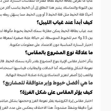
بين الليونة والتماسك. يشير هذا النطاق إلى أن الخيط يناسب أكثر م
أحيانًا فئة الخيط مثل فئة الخيط 3 أو وزن الخيط، مما يسهّل ربطه بمقاس السنارة المناسب لتجنّب غرزة شديدة الضيق أو مفرطة الاتساع.
كيف أبدأ عند غياب الليبل؟
عند غياب بطاقة الخيط يمكن مقارنة سمك الخيط بخيوط مألوفة لديكم 
بين 3.5 و4 مم للخيوط المتوسطة، ثم حياكة عيّنة صغيرة لمع
اختيار السنارة المناسبة دون الاعتماد على معلومات مكتوبة.
ما علاقة نوع المشروع بالمقاس؟
يتأثر اختيار مقاس الإبرة بنوع المشروع بقدر تأثره بسمك الخيط. فا
نعومة الشكل وتفاصيله. أما الشالات والبطانيات فيناسبها استخدام إب
واللعب إبرًا أصغر لتعزيز التماسك وزيادة صلابة النتيجة النهائية.
ما هي أفضل خيوط وإبر متوافقة للمشاريع؟
كيف يؤثر المقاس على شكل الغرزة؟
اختيار مقاس إبرة الكروشيه يغيّر نعومة الغرز وحجمها بشكل مباشر. الإ
غرزاً دقيقة وشغلاً مشدوداً. هذا الاختلاف ينعكس على عدد الغرز في مساحة 10×10 سم، ما يجعل ضبط المقاس جزءاً أساسياً