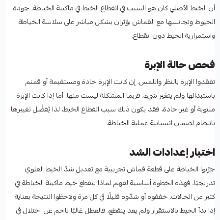
أن الخيط الأصلي كان هو السبب في انقطاع الخيط في ماكينة الخياطة. جودة
الخيوط وتجانسها مع القماش يؤثران بشكل مباشر على سلاسة الخياطة
واستمرارية الخيط دون انقطاع.
فحص حالة الإبرة
تفقدوا الإبرة بالنظر واللمس. إن كانت الإبرة حادة ومستقيمة أو قمتم
باستبدالها ولم يتغير شيء، فربما المشكلة ليست منها. أما إذا كانت الإبرة
ملتوية أو غير حادة، فقد يكون ذلك سبب انقطاع الخيط، لذا يُفضَّل تغييرها
بانتظام لضمان انسيابية عملية الخياطة.
اختبار إعدادات الشد
جرّبوا الخياطة على قطعة قماش تجريبية مع تعديل شدّ الخيط العلوي
تدريجيًا، فهذه الخطوة أساسية لفهم لماذا ينقطع خيط ماكينة الخياطة في
كثير من الحالات. خففوه أو شدّوه قليلًا في كل مرة ولاحظوا النتيجة بعناية.
إذا بدأ الخيط بالاستقرار ولم يعد ينقطع، فالعطل غالبًا ناجم عن اختلال في