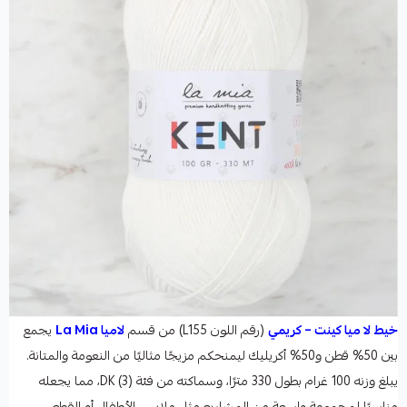
خيط لا ميا كينت – كريمي
(رقم اللون L155) من قسم
لاميا La Mia
يجمع
بين 50% قطن و50% أكريليك ليمنحكم مزيجًا مثاليًا من النعومة والمتانة.
يبلغ وزنه 100 غرام بطول 330 مترًا، وسماكته من فئة DK (3)، مما يجعله
مناسبًا لمجموعة واسعة من المشاريع مثل ملابس الأطفال أو القطع