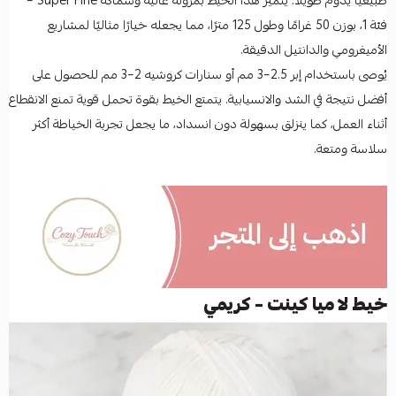
طبيعيًا يدوم طويلًا. يتميز هذا الخيط بمرونة عالية وسماكة Super Fine –
فئة 1، بوزن 50 غرامًا وطول 125 مترًا، مما يجعله خيارًا مثاليًا لمشاريع
الأميغرومي والدانتيل الدقيقة.
يُوصى باستخدام إبر 2.5–3 مم أو سنارات كروشيه 2–3 مم للحصول على
أفضل نتيجة في الشد والانسيابية. يتمتع الخيط بقوة تحمل قوية تمنع الانقطاع
أثناء العمل، كما ينزلق بسهولة دون انسداد، ما يجعل تجربة الخياطة أكثر
سلاسة ومتعة.
خيط لا ميا كينت – كريمي