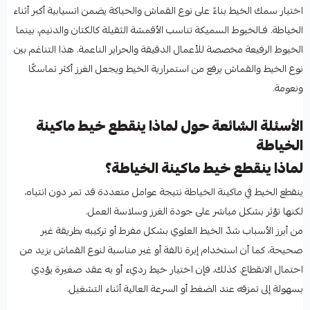
اختيار سمك الخيط بناءً على نوع القماش والحياكة يضمن انسيابية أكبر أثناء
الخياطة. فـالخيوط السميكة تناسب الأقمشة الثقيلة كالكتان والدنيم، بينما
الخيوط الرفيعة مخصصة للأعمال الدقيقة والحراير الناعمة. هذا التناغم بين
نوع الخيط والقماش يرفع من استمرارية الخيط ويجعل الغرز أكثر تماسكًا
ونعومة.
الأسئلة الشائعة حول لماذا ينقطع خيط ماكينة
الخياطة
لماذا ينقطع خيط ماكينة الخياطة؟
ينقطع الخيط في ماكينة الخياطة نتيجة عوامل متعددة قد تمر دون انتباه،
لكنها تؤثر بشكل مباشر على جودة الغرز وسلاسة العمل.
من أبرز الأسباب شدّ الخيط العلوي بشكل مفرط أو تركيبه بطريقة غير
صحيحة، كما أن استخدام إبرة تالفة أو غير مناسبة لنوع القماش يزيد من
احتمال الانقطاع. كذلك، فإن اختيار خيط رديء أو به عقد صغيرة يؤدي
بسهولة إلى تمزقه عند الضغط أو السرعة العالية أثناء التشغيل.