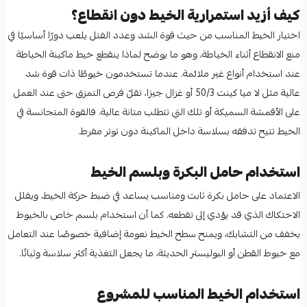
كيف أزيد استمرارية الخيط دون انقطاع؟
اختيار الخيط المناسب من حيث قوة الشد وعدد الفتل يلعب دورًا أساسيًا في
منع الانقطاع أثناء الخياطة، وهو ما يوضح لماذا ينقطع خيط ماكينة الخياطة
عند استخدام أنواع غير ملائمة. عندما تستخدمون خيوطًا ذات قوة شد
عالية مثل لا ميا كينت 50/3 أو غزال جيزا، تقلّ فرص التمزق حتى عند العمل
على الأقمشة السميكة أو تلك التي تتطلب متانة عالية. فالقوة المتجانسة في
الخيط تتيح تدفقه بسلاسة داخل الماكينة دون توتر مفرط.
استخدام حامل البكرة وبلسم الخيط
الاعتماد على حامل بكرة ثابت ومناسب يساعد في ضبط حركة الخيط، ويقلل
الاحتكاك الذي قد يؤدي إلى تقطعه. كما أن استخدام بلسم خاص بالخيوط
يخفف من التشابك، ويمنح سطح الخيط نعومة إضافية خصوصًا عند التعامل
مع خيوط القطن أو البوليستر الحديثة، ما يجعل التغذية أكثر سلاسة وثباتًا.
استخدام الخيط المناسب للمشروع