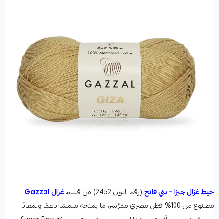
خيط غزال جيزا – بني فاتح
(رقم اللون 2452) من قسم
غزال Gazzal
مصنوع من 100% قطن مصري ممَرْسَر، ما يمنحه ملمسًا ناعمًا ولمعانًا