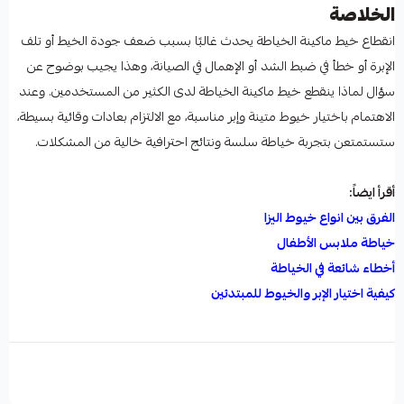
الخلاصة
انقطاع خيط ماكينة الخياطة يحدث غالبًا بسبب ضعف جودة الخيط أو تلف
الإبرة أو خطأ في ضبط الشد أو الإهمال في الصيانة، وهذا يجيب بوضوح عن
سؤال لماذا ينقطع خيط ماكينة الخياطة لدى الكثير من المستخدمين. وعند
الاهتمام باختيار خيوط متينة وإبر مناسبة، مع الالتزام بعادات وقائية بسيطة،
ستستمتعن بتجربة خياطة سلسة ونتائج احترافية خالية من المشكلات.
أقرأ ايضاً:
الفرق بين انواع خيوط اليزا
خياطة ملابس الأطفال
أخطاء شائعة في الخياطة
كيفية اختيار الإبر والخيوط للمبتدئين
لماذا ينقطع خيط ماكينة الخياطة