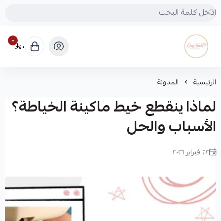
٠
٠
Cozy touch
الرئيسية
المدونة
لماذا ينقطع خيط ماكينة الخياطة؟
الأسباب والحل
٢٢ فبراير ٢٠٢٦
لميس