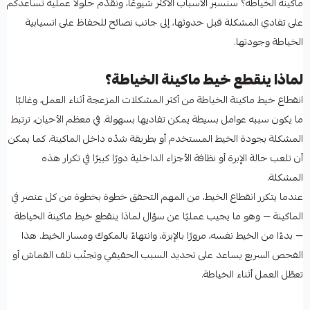
ماكينة الخياطة؟ سنسبر الأسباب الأكثر شيوعًا، ونقدّم حلولًا عملية تساعدكم
على تفادي المشكلة قبل حدوثها، إلى جانب نصائح للحفاظ على انسيابية
الخياطة وجودتها.
لماذا ينقطع خيط ماكينة الخياطة؟
انقطاع خيط ماكينة الخياطة من أكثر المشكلات المزعجة أثناء العمل، وغالبًا
ما يكون سببه عوامل بسيطة يمكن تفاديها بسهولة. في معظم الأحيان، ترتبط
المشكلة بجودة الخيط المستخدم أو بطريقة شدّه داخل الماكينة. كما يمكن
أن تلعب حالة الإبرة أو نظافة الأجزاء الداخلية دورًا كبيرًا في تكرار هذه
المشكلة.
عندما يتكرر انقطاع الخيط، من المهم التحقق خطوة بخطوة من كل عنصر في
الماكينة — وهو ما يجيب عمليًا عن سؤال لماذا ينقطع خيط ماكينة الخياطة
— بدءًا من الخيط نفسه، مرورًا بالإبرة، وانتهاءً بالمكوك ومسار الخيط. هذا
الفحص السريع يساعد على تحديد السبب الحقيقي وتجنّب تلف القماش أو
تعطّل العمل أثناء الخياطة.