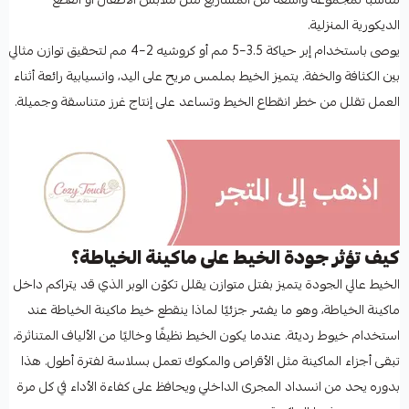
الديكورية المنزلية.
يوصى باستخدام إبر حياكة 3.5–5 مم أو كروشيه 2–4 مم لتحقيق توازن مثالي
بين الكثافة والخفة. يتميز الخيط بملمس مريح على اليد، وانسيابية رائعة أثناء
العمل تقلل من خطر انقطاع الخيط وتساعد على إنتاج غرز متناسقة وجميلة.
كيف تؤثر جودة الخيط على ماكينة الخياطة؟
الخيط عالي الجودة يتميز بفتل متوازن يقلل تكوّن الوبر الذي قد يتراكم داخل
ماكينة الخياطة، وهو ما يفسّر جزئيًا لماذا ينقطع خيط ماكينة الخياطة عند
استخدام خيوط رديئة. عندما يكون الخيط نظيفًا وخاليًا من الألياف المتناثرة،
تبقى أجزاء الماكينة مثل الأقراص والمكوك تعمل بسلاسة لفترة أطول. هذا
بدوره يحد من انسداد المجرى الداخلي ويحافظ على كفاءة الأداء في كل مرة