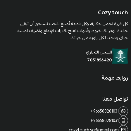
Cozy touch
كل غرزة تحمل حكاية، وكل قطعة تُصنع بالحب تستحق أن تبقى
خالدة. نوفر لك خيوط وأدوات تفتح لك باب الإبداع وتضيف لمسة
حنان ودفء لكل زاوية من حياتك.
السجل التجاري
7051856420
روابط مهمة
تواصل معنا
+966580281031
+966580281031
cozytouch.sa@gmail.com