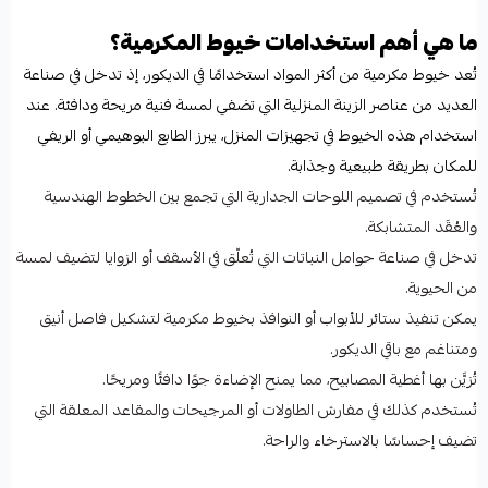
ما هي أهم استخدامات خيوط المكرمية؟
تُعد خيوط مكرمية من أكثر المواد استخدامًا في الديكور، إذ تدخل في صناعة
العديد من عناصر الزينة المنزلية التي تضفي لمسة فنية مريحة ودافئة. عند
استخدام هذه الخيوط في تجهيزات المنزل، يبرز الطابع البوهيمي أو الريفي
للمكان بطريقة طبيعية وجذابة.
تُستخدم في تصميم اللوحات الجدارية التي تجمع بين الخطوط الهندسية
والعُقَد المتشابكة.
تدخل في صناعة حوامل النباتات التي تُعلّق في الأسقف أو الزوايا لتضيف لمسة
من الحيوية.
يمكن تنفيذ ستائر للأبواب أو النوافذ بخيوط مكرمية لتشكيل فاصل أنيق
ومتناغم مع باقي الديكور.
تُزيَّن بها أغطية المصابيح، مما يمنح الإضاءة جوًا دافئًا ومريحًا.
تُستخدم كذلك في مفارش الطاولات أو المرجيحات والمقاعد المعلقة التي
تضيف إحساسًا بالاسترخاء والراحة.