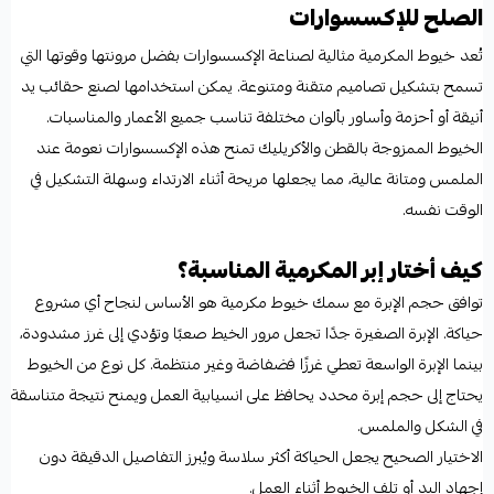
الصلح للإكسسوارات
تُعد خيوط المكرمية مثالية لصناعة الإكسسوارات بفضل مرونتها وقوتها التي
تسمح بتشكيل تصاميم متقنة ومتنوعة. يمكن استخدامها لصنع حقائب يد
أنيقة أو أحزمة وأساور بألوان مختلفة تناسب جميع الأعمار والمناسبات.
الخيوط الممزوجة بالقطن والأكريليك تمنح هذه الإكسسوارات نعومة عند
الملمس ومتانة عالية، مما يجعلها مريحة أثناء الارتداء وسهلة التشكيل في
الوقت نفسه.
كيف أختار إبر المكرمية المناسبة؟
توافق حجم الإبرة مع سمك خيوط مكرمية هو الأساس لنجاح أي مشروع
حياكة. الإبرة الصغيرة جدًا تجعل مرور الخيط صعبًا وتؤدي إلى غرز مشدودة،
بينما الإبرة الواسعة تعطي غرزًا فضفاضة وغير منتظمة. كل نوع من الخيوط
يحتاج إلى حجم إبرة محدد يحافظ على انسيابية العمل ويمنح نتيجة متناسقة
في الشكل والملمس.
الاختيار الصحيح يجعل الحياكة أكثر سلاسة ويُبرز التفاصيل الدقيقة دون
إجهاد اليد أو تلف الخيوط أثناء العمل.