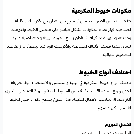
مكونات خيوط المكرمية
تتألف عادة من القطن الطبيعي أو مزيج من القطن مع الأكريليك والألياف
الصناعية. تؤثر هذه المكونات بشكل مباشر على ملمس الخيط، ونعومته،
ومتانته، وسهولة تشكيله. فالقطن يمنح الخيوط ليونة وامتصاصية عالية
للماء، بينما تضيف الألياف الصناعية والأكريليك قوة شد ولمعانًا يبرز تفاصيل
التصميم النهائية.
اختلاف أنواع الخيوط
تختلف أنواع خيوط المكرمية في البنية والملمس والاستخدام تبعًا لطريقة
الفتل ونوع المادة الأساسية. فبعض الخيوط ناعمة وسهلة التشكيل، وأخرى
أكثر سماكة لتناسب الأعمال الثقيلة. هذا التنوع يسمح لكم باختيار الخيط
الأنسب لكل مشروع.
القطني المبروم
الملمس:
متين وملمسه متوسط