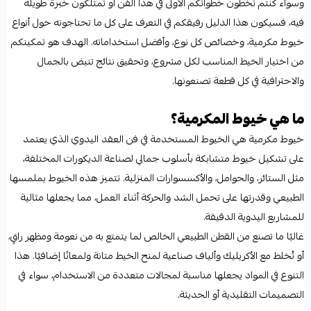
وسواء كنتم تخطون خطواتكم الأولى في هذا الفن أو تمتلكون خبرة طويلة
فيه، فسيكون هذا الدليل رفيقكم في التعرف على كل ما تحتاجونه حول أنواع
خيوط مكرمية، وخصائص كل نوع، وأفضل استخداماته. الهدف هو تمكينكم
من اختيار الخيط المناسب لكل مشروع، وتحقيق نتائج تنبض بالجمال
والاحترافية في كل قطعة تصنعونها.
ما هي خيوط المكرمية؟
خيوط مكرمية هي الخيوط المستخدمة في فن العقد اليدوي الذي يعتمد
على تشكيل خيوط متشابكة بأسلوب جمالي لصناعة الديكورات المختلفة،
مثل الستائر، والحوامل، والأكسسوارات المنزلية. تتميز هذه الخيوط بملمسها
الطبيعي وقدرتها على تحمل الشد والحركة أثناء العمل، مما يجعلها مثالية
للمشاريع اليدوية الدقيقة.
غالبًا ما تصنع من القطن الطبيعي الخالص لما يتمتع به من نعومة ومظهر راقٍ،
أو تُخلط مع الأكريليك وألياف صناعية لمنح الخيط متانة ولمعانًا إضافيًا. هذا
التنوع في المواد يجعلها مناسبة لمجالات متعددة من الاستخدام، سواء في
التصميمات التقليدية أو الحديثة.