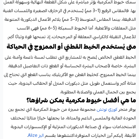
سمك خيوط المكرمية يؤثر مباشرة على شكل القطعة النهائية وسهولة العمل
بها. فالمقاس الرفيع (1–3 مم) يُستخدم في الزخارف الصغيرة واللمسات الفنية
الدقيقة، بينما المقاس المتوسط (3–5 مم) يلائم الأعمال الديكورية المتنوعة
مثل المعلقات والأغطية. أما الخيوط السميكة (5–6 مم) فهي الأنسب
للأعمال الثقيلة كالكراسي المعلقة أو المرجيحات، إذ تمنحها قوة وثباتًا أكبر.
متى يُستخدم الخيط القطني أو الممزوج في الحياكة
الخيط القطني الخالص يُنصح به للمشاريع التي تتطلب لمسة ناعمة وآمنة على
البشرة، خاصة لأصحاب البشرة الحساسة أو القطع ذات التفاصيل الدقيقة.
بينما الخيط الممزوج، كخليط القطن مع الأكريليك، يناسب القطع التي تحتاج إلى
متانة أكبر واستعمال طويل، مثل ديكورات المنزل أو الحقائب اليدوية، حيث
يجمع بين الجمال العملي والصلابة المطلوبة.
ما هي أفضل خيوط مكرمية يمكن شراؤها؟
يوفر متجر
كوزي توتش
مجموعة مميزة من خيوط المكرمية التي تجمع بين
الجودة العالية والملمس الناعم والمتانة، ما يجعلها خيارًا مثاليًا لمختلف
الاستخدامات سواء في صناعة الديكورات المنزلية أو الإكسسوارات اليدوية
الأنيقة. إليكم أبرز الخيارات المتوفرة.اكتشفوها بقسم
اليز Alize
.