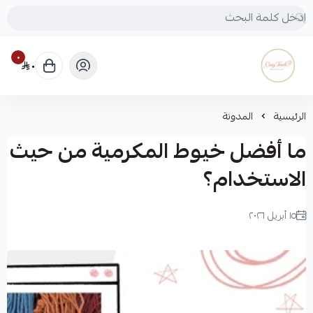
٠
٠
Cozy touch
الرئيسية
المدونة
ما أفضل خيوط المكرمية من حيث
الاستخدام؟
١٥ أبريل ٢٠٢٦
لميس