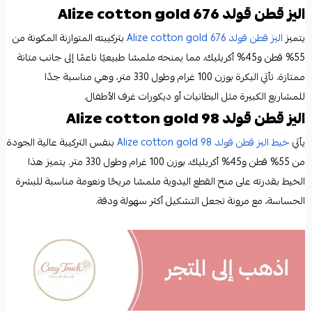
اليز قطن قولد Alize cotton gold 676
يتميز
اليز قطن قولد Alize cotton gold 676
بتركيبته المتوازنة المكونة من
55% قطن و45% أكريليك، مما يمنحه ملمسًا طبيعيًا ناعمًا إلى جانب متانة
ممتازة. تأتي البكرة بوزن 100 غرام وطول 330 متر، وهي مناسبة جدًا
للمشاريع الكبيرة مثل البطانيات أو ديكورات غرف الأطفال.
اليز قطن قولد Alize cotton gold 98
يأتي
خيط اليز قطن قولد Alize cotton gold 98
بنفس التركيبة عالية الجودة
من 55% قطن و45% أكريليك، بوزن 100 غرام وطول 330 متر. يتميز هذا
الخيط بقدرته على منح القطع اليدوية ملمسًا مريحًا ونعومة مناسبة للبشرة
الحساسة، مع مرونة تجعل التشكيل أكثر سهولة ودقة.