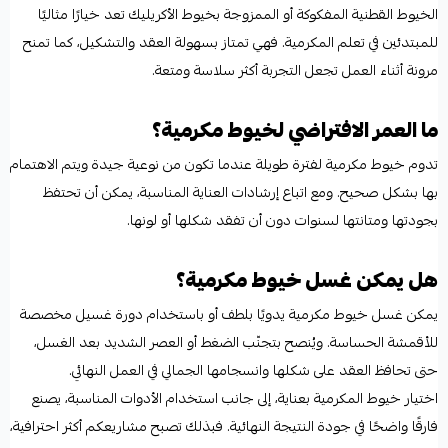
الخيوط القطنية المفكوكة أو الممزوجة بخيوط الأكريليك تعد خيارًا مثاليًا
للمبتدئين في تعلم المكرمية. فهي تمتاز بسهولة العقد والتشكيل، كما تمنح
مرونة أثناء العمل تجعل التجربة أكثر سلاسة ومتعة.
ما العمر الافتراضي لخيوط مكرمية؟
تدوم خيوط مكرمية لفترة طويلة عندما تكون من نوعية جيدة ويتم الاهتمام
بها بشكل صحيح. ومع اتباع إرشادات العناية المناسبة، يمكن أن تحتفظ
بجودتها ومتانتها لسنوات دون أن تفقد شكلها أو لونها.
هل يمكن غسل خيوط مكرمية؟
يمكن غسل خيوط مكرمية يدويًا بلطف أو باستخدام دورة غسيل مخصصة
للأقمشة الحساسة. ويُنصح بتجنّب الضغط أو العصر الشديد بعد الغسل،
حتى تحافظ العقد على شكلها وانسجامها الجمالي في العمل النهائي.
اختيار خيوط المكرمية بعناية، إلى جانب استخدام الأدوات المناسبة، يصنع
فارقًا واضحًا في جودة النتيجة النهائية. فبذلك تصبح مشاريعكم أكثر احترافية،