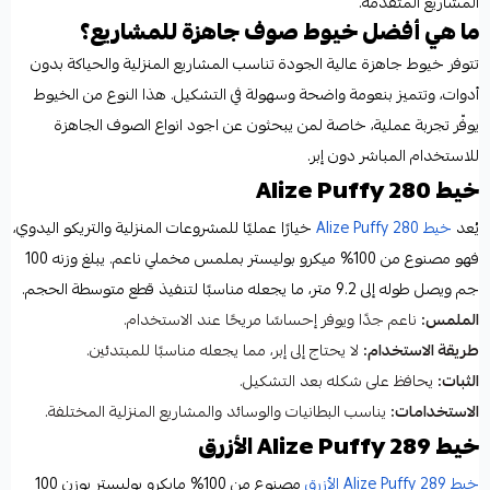
المشاريع المتقدمة.
ما هي أفضل خيوط صوف جاهزة للمشاريع؟
تتوفر خيوط جاهزة عالية الجودة تناسب المشاريع المنزلية والحياكة بدون
أدوات، وتتميز بنعومة واضحة وسهولة في التشكيل. هذا النوع من الخيوط
يوفّر تجربة عملية، خاصة لمن يبحثون عن اجود انواع الصوف الجاهزة
للاستخدام المباشر دون إبر.
خيط Alize Puffy 280
يُعد
خيط Alize Puffy 280
خيارًا عمليًا للمشروعات المنزلية والتريكو اليدوي،
فهو مصنوع من 100% ميكرو بوليستر بملمس مخملي ناعم. يبلغ وزنه 100
جم ويصل طوله إلى 9.2 متر، ما يجعله مناسبًا لتنفيذ قطع متوسطة الحجم.
الملمس:
ناعم جدًا ويوفر إحساسًا مريحًا عند الاستخدام.
طريقة الاستخدام:
لا يحتاج إلى إبر، مما يجعله مناسبًا للمبتدئين.
الثبات:
يحافظ على شكله بعد التشكيل.
الاستخدامات:
يناسب البطانيات والوسائد والمشاريع المنزلية المختلفة.
خيط Alize Puffy 289 الأزرق
خيط Alize Puffy 289 الأزرق
مصنوع من 100% مايكرو بوليستر بوزن 100