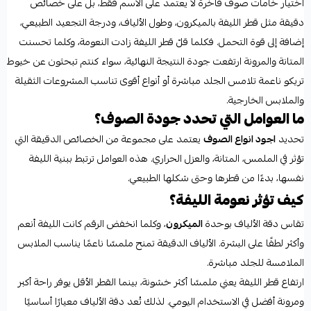
اختيار خامات صوف فاخرة لا يعتمد على الاسم فقط، بل على خصائص
دقيقة مثل قطر الليفة بالميكرون، وطول الألياف، ودرجة التجعيد الطبيعي،
إضافة إلى قوة التحمل. فكلما قلّ قطر الليفة زادت النعومة، وكلما تحسنت
المتانة والمرونة ارتفعت جودة النتيجة النهائية، سواء كنتم تبحثون عن خيوط
تريكو ناعمة تلامس الجلد مباشرة أو أنواع أقوى تناسب المشروعات الثقيلة
والملابس الخارجية.
ما العوامل التي تحدد جودة الصوف؟
تحديد
اجود انواع الصوف
يعتمد على مجموعة من الخصائص الدقيقة التي
تؤثر في الملمس، المتانة، والعزل الحراري. هذه العوامل ترتبط ببنية الليفة
نفسها، بدءًا من قطرها وحتى شكلها الطبيعي.
كيف تؤثر نعومة الليفة؟
تقاس دقة الألياف بوحدة
الميكرون
، وكلما انخفض الرقم كانت الليفة أنعم
وأكثر لطفًا على البشرة. الألياف الدقيقة تمنح ملمسًا ناعمًا يناسب الملابس
الملامسة للجلد مباشرة.
ارتفاع قطر الليفة يعني ملمسًا أكثر خشونة، بينما القطر الأقل يوفر راحة أكبر
ومرونة أفضل في الاستخدام اليومي. لذلك تُعد دقة الألياف معيارًا أساسيًا