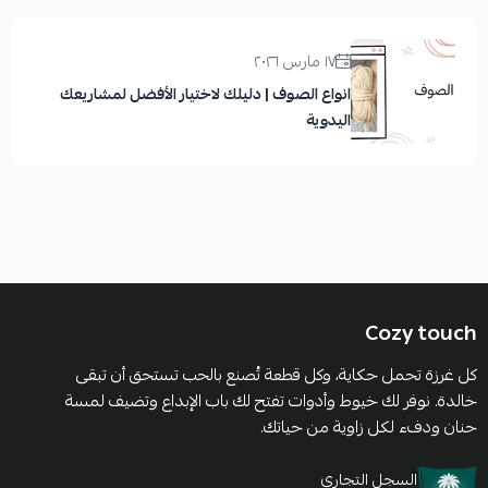
١٧ مارس ٢٠٢٦
انواع الصوف | دليلك لاختيار الأفضل لمشاريعك
اليدوية
Cozy touch
كل غرزة تحمل حكاية، وكل قطعة تُصنع بالحب تستحق أن تبقى
خالدة. نوفر لك خيوط وأدوات تفتح لك باب الإبداع وتضيف لمسة
حنان ودفء لكل زاوية من حياتك.
السجل التجاري