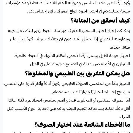
ركّزوا أيضًا على دفء الملمس ومرونته الخفيفة عند الضغط، فهذه مؤشرات
مهمة تساعدكم في اختيار اجود انواع الصوف وفق احتياجاتكم.
كيف أتحقق من المتانة؟
يمكنكم إجراء اختبار السحب الخفيف عبر شدّ الخيط برفق للتأكد من قوته
ومقاومته للتقطيع. إذا تحمّل الشد دون أن يتفكك سريعًا، فهذا يدل على
متانة جيدة.
اختبار جودة الغزل يشمل أيضًا فحص انتظام الالتواء في الخيط؛ فالخيط
المتوازن في لَفّه يعكس عناية في التصنيع وجودة أعلى في الغزل.
هل يمكن التفريق بين الطبيعي والمخلوط؟
التمييز يبدأ من الملمس. الصوف الطبيعي يكون أدفأ وأكثر قدرة على التنفس،
ما يمنح إحساسًا حراريًا متوازنًا عند الاستخدام.
أما الصوف الصناعي أو المخلوط فيبدو أنعم بملمس اصطناعي، لكنه غالبًا
أقل دفئًا. لذلك يساعدكم تقييم الليفة بدقة على تحديد النوع الأنسب قبل
الشراء.
ما الأخطاء الشائعة عند اختيار الصوف؟