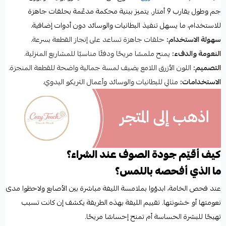
جم وطول يقارب 9 أمتار. يتميز ببنية محكمة مدعّمة بحلقات جاهزة
للاستخدام، ما يسهل تنفيذ البطانيات والوسائد دون أدوات إضافية.
سهولة الاستخدام:
حلقات جاهزة تساعد على إنجاز القطعة بسرعة.
النعومة والدفء:
يمنح ملمسًا مريحًا ودفئًا مناسبًا للمشاريع المنزلية.
التصميم:
اللون الأزرق اللامع يضيف لمسة جمالية واضحة للقطعة المنجزة.
الاستخدامات:
مثالي للبطانيات والوسائد وأعمال التريكو اليدوي.
كيف أقيّم جودة الصوف عند الشراء؟
ما الذي أفحصه باللمس؟
عند فحص الخامة، ابدؤوا بملامسة الليفة مباشرة بين الأصابع ولاحظوا مدى
نعومتها أو خشونتها. تقييم الليفة بهذه الطريقة يكشف إن كانت تسبب
تهيجًا للبشرة الحساسة أم تمنح إحساسًا مريحًا.