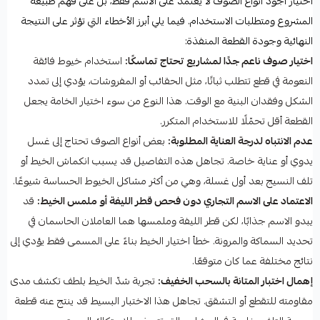
اختيار اجود انواع الصوف لا يعتمد على الاسم فقط، بل على فهم طبيعة
المشروع ومتطلبات الاستخدام. فيما يلي أبرز الأخطاء التي تؤثر على النتيجة
النهائية وجودة القطعة المنفذة:
اختيار صوف ناعم جدًا لمشاريع تحتاج تماسكًا:
استخدام خيوط فائقة
النعومة في قطع تتطلب ثباتًا، مثل الحقائب أو المفروشات، يؤدي إلى تمدد
الشكل وفقدان البنية مع الوقت. هذا النوع من سوء اختيار الخامة يجعل
القطعة أقل تحمّلًا للاستخدام المتكرر.
عدم الانتباه لدرجة العناية المطلوبة:
بعض أنواع الصوف تحتاج إلى غسل
يدوي أو عناية خاصة. تجاهل هذه التفاصيل قد يسبب انكماش الخيط أو
تلف النسيج بعد أول غسلة، وهي من أكثر مشاكل الخيوط الحساسة شيوعًا.
الاعتماد على الاسم التجاري دون فحص قطر الليفة أو ملمس الخيط:
قد
يبدو الاسم جذابًا، لكن قطر الليفة وملمسها هما العاملان الحاسمان في
تحديد السماكة والمرونة. خطأ اختيار الخيط بناءً على المسمى فقط يؤدي إلى
نتائج مختلفة عما كان متوقعًا.
إهمال اختبار المتانة بالسحب الخفيف:
تجربة شدّ الخيط بلطف تكشف مدى
مقاومته للتقطع أو التشقق. تجاهل هذا الاختبار البسيط قد ينتج عنه قطعة