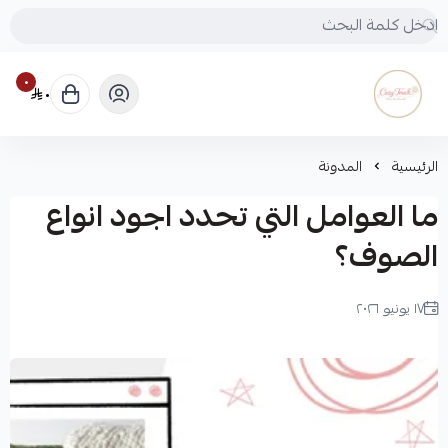
٠
٠
Cozy touch
الرئيسية
المدونة
ما العوامل التي تحدد اجود انواع
الصوف؟
١٧ يونيو ٢٠٢٦
لميس