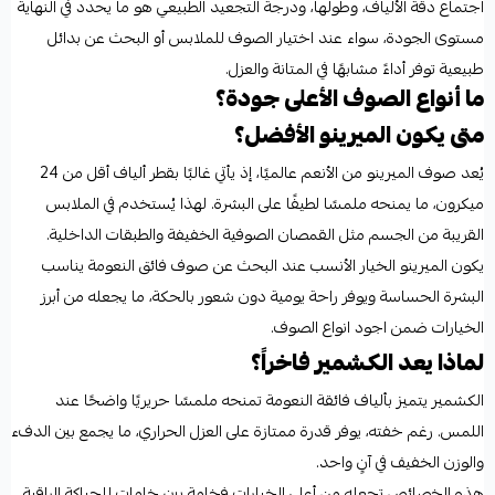
اجتماع دقة الألياف، وطولها، ودرجة التجعيد الطبيعي هو ما يحدد في النهاية
مستوى الجودة، سواء عند اختيار الصوف للملابس أو البحث عن بدائل
طبيعية توفر أداءً مشابهًا في المتانة والعزل.
ما أنواع الصوف الأعلى جودة؟
متى يكون الميرينو الأفضل؟
يُعد صوف الميرينو من الأنعم عالميًا، إذ يأتي غالبًا بقطر ألياف أقل من 24
ميكرون، ما يمنحه ملمسًا لطيفًا على البشرة. لهذا يُستخدم في الملابس
القريبة من الجسم مثل القمصان الصوفية الخفيفة والطبقات الداخلية.
يكون الميرينو الخيار الأنسب عند البحث عن صوف فائق النعومة يناسب
البشرة الحساسة ويوفر راحة يومية دون شعور بالحكة، ما يجعله من أبرز
الخيارات ضمن اجود انواع الصوف.
لماذا يعد الكشمير فاخراً؟
الكشمير يتميز بألياف فائقة النعومة تمنحه ملمسًا حريريًا واضحًا عند
اللمس. رغم خفته، يوفر قدرة ممتازة على العزل الحراري، ما يجمع بين الدفء
والوزن الخفيف في آنٍ واحد.
هذه الخصائص تجعله من أعلى الخيارات فخامة بين خامات للحياكة الراقية،