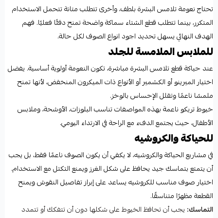
تحتاج نعومة تلامس البشرة بلطف، وأخرى تتطلب متانة تتحمل الاستخدام
المتكرر، بينما تتطلب قطع الشتاء سماكة واضحة تمنح دفئًا فعليًا. فهم
الهدف النهائي يسهل تحديد اجود انواع الصوف لكل حالة.
للملابس الملامسة للجلد
عند حياكة قطع تلامس البشرة مباشرة، تكون النعومة أولوية أساسية. يفضل
اختيار الميرينو أو الكشمير أو الأنواع ذات الميكرون المنخفض، لأنها تمنح
ملمسًا ناعمًا وتقلل الإحساس بالوخز.
خيوط تريكو ناعمة بهذه المواصفات تناسب البلوزات، الأوشحة، وملابس
الأطفال، حيث يجتمع الدفء مع الراحة في الارتداء اليومي.
للحياكة والكروشيه
في مشاريع الحياكة والكروشيه، لا يكفي أن يكون الصوف ناعمًا فقط، بل يجب
أن يتمتع بتماسك جيد يحافظ على شكل الغرز ويمنع التكتل مع الاستخدام.
اختيار صوف مناسب للكروشيه يساعد على إبراز تفاصيل النقوش ويمنح
القطعة مظهرًا متناسقًا.
التماسك:
يجب أن تحافظ الخيوط على شكلها دون أن تتفكك أو تتمدد