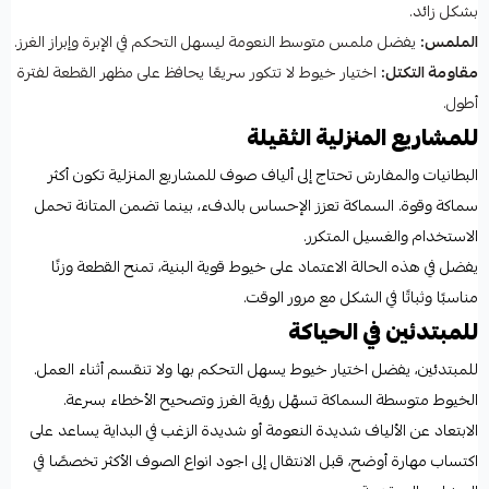
بشكل زائد.
الملمس:
يفضل ملمس متوسط النعومة ليسهل التحكم في الإبرة وإبراز الغرز.
مقاومة التكتل:
اختيار خيوط لا تتكور سريعًا يحافظ على مظهر القطعة لفترة
أطول.
للمشاريع المنزلية الثقيلة
البطانيات والمفارش تحتاج إلى ألياف صوف للمشاريع المنزلية تكون أكثر
سماكة وقوة. السماكة تعزز الإحساس بالدفء، بينما تضمن المتانة تحمل
الاستخدام والغسيل المتكرر.
يفضل في هذه الحالة الاعتماد على خيوط قوية البنية، تمنح القطعة وزنًا
مناسبًا وثباتًا في الشكل مع مرور الوقت.
للمبتدئين في الحياكة
للمبتدئين، يفضل اختيار خيوط يسهل التحكم بها ولا تنقسم أثناء العمل.
الخيوط متوسطة السماكة تسهّل رؤية الغرز وتصحيح الأخطاء بسرعة.
الابتعاد عن الألياف شديدة النعومة أو شديدة الزغب في البداية يساعد على
اكتساب مهارة أوضح، قبل الانتقال إلى اجود انواع الصوف الأكثر تخصصًا في