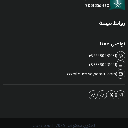
7051856420
روابط مهمة
تواصل معنا
+966580281031
+966580281031
cozytouch.sa@gmail.com
الحقوق محفوظة | 2026
Cozy touch