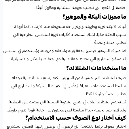
خاصة في القطع التي تتطلب نعومة استثنائية ومظهرًا أنيقًا.
ما مميزات ألبكة والموهير؟
ألياف الألبكة قوية وطويلة، وتوفر راحة ملحوظة عند الارتداء، كما أنها لا
تسبب الحكة غالبًا. لذلك تُستخدم كألياف قوية للملابس الخارجية التي
تتطلب متانة وتحملًا.
أما صوف الموهير فيتميز بخفة وزنه ولمعانه ومرونته، ويُستخدم في الملابس
الناعمة والمشاريع التي تحتاج خفة عالية مع احتفاظ بالشكل والانسيابية.
ما استخدامات الشتلاند؟
صوف الشتلاند أكثر خشونة من الميرينو، لكنه يتمتع بمتانة عالية تجعله
مناسبًا للاستخدامات الثقيلة. يُفضَّل في الكنزات السميكة والمشاريع التي
تتطلب تحملًا وقوامًا ثابتًا.
يُستخدم الشتلاند عادة في القطع الشتوية العملية التي تعتمد على الصلابة
والدفء، مما يجعله خيارًا مناسبًا لمن يبحثون عن خامة قوية تدوم طويلًا.
كيف أختار نوع الصوف حسب الاستخدام؟
اختيار الصوف يرتبط بالنتيجة التي ترغبون في الوصول إليها؛ فبعض المشاريع