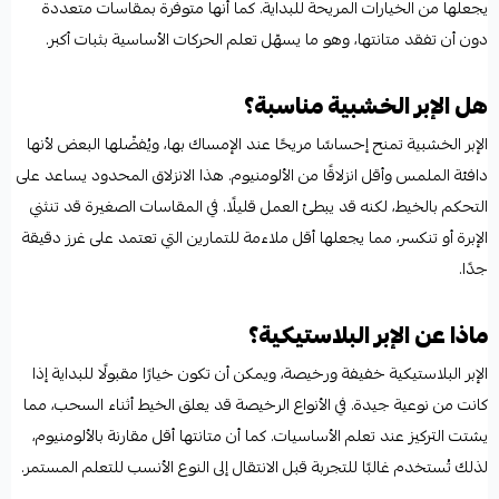
يجعلها من الخيارات المريحة للبداية. كما أنها متوفرة بمقاسات متعددة
دون أن تفقد متانتها، وهو ما يسهّل تعلم الحركات الأساسية بثبات أكبر.
هل الإبر الخشبية مناسبة؟
الإبر الخشبية تمنح إحساسًا مريحًا عند الإمساك بها، ويُفضّلها البعض لأنها
دافئة الملمس وأقل انزلاقًا من الألومنيوم. هذا الانزلاق المحدود يساعد على
التحكم بالخيط، لكنه قد يبطئ العمل قليلًا. في المقاسات الصغيرة قد تنثني
الإبرة أو تنكسر، مما يجعلها أقل ملاءمة للتمارين التي تعتمد على غرز دقيقة
جدًا.
ماذا عن الإبر البلاستيكية؟
الإبر البلاستيكية خفيفة ورخيصة، ويمكن أن تكون خيارًا مقبولًا للبداية إذا
كانت من نوعية جيدة. في الأنواع الرخيصة قد يعلق الخيط أثناء السحب، مما
يشتت التركيز عند تعلم الأساسيات. كما أن متانتها أقل مقارنة بالألومنيوم،
لذلك تُستخدم غالبًا للتجربة قبل الانتقال إلى النوع الأنسب للتعلم المستمر.