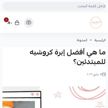
٠
٠
Cozy touch
الرئيسية
المدونة
ما هي أفضل إبرة كروشيه
للمبتدئين؟
١٨ مايو ٢٠٢٦
لميس