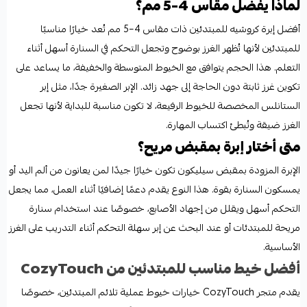
لماذا يفضل مقاس 4–5 مم؟
أفضل إبرة كروشيه للمبتدئين ذات مقاس 4–5 مم تُعد خيارًا مناسبًا
للمبتدئين لأنها تُظهر الغرز بوضوح وتجعل التحكم في السنارة أسهل أثناء
التعلم. هذا الحجم يتوافق مع الخيوط المتوسطة والخفيفة، ما يساعد على
تكوين غرز ثابتة دون الحاجة إلى جهد زائد. الإبر الصغيرة جدًا، مثل إبر
الستانلس المخصصة للخيوط الرفيعة، لا تكون مناسبة للبداية لأنها تجعل
الغرز ضيقة وتُبطئ اكتساب المهارة.
متى أختار إبرة بمقبض مريح؟
الإبرة المزودة بمقبض سيليكون تكون خيارًا جيدًا لمن يعانون من ألم اليد أو
يمسكون السنارة بقوة. هذا النوع يقدم دعمًا إضافيًا أثناء العمل، مما يجعل
التحكم أسهل ويقلل من إجهاد الأصابع، خصوصًا عند استخدام سنارة
مريحة للمبتدئات أو عند البحث عن إبر سهلة التحكم أثناء التدريب على الغرز
الأساسية.
أفضل خيط مناسب للمبتدئين من CozyTouch
يقدم متجر CozyTouch خيارات خيوط عملية تلائم المبتدئين، خصوصًا