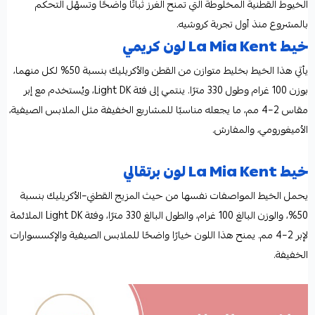
الخيوط القطنية المخلوطة التي تمنح الغرز ثباتًا واضحًا وتسهّل التحكم
بالمشروع منذ أول تجربة كروشيه.
خيط La Mia Kent لون كريمي
يأتي هذا الخيط بخليط متوازن من القطن والأكريليك بنسبة 50% لكل منهما،
بوزن 100 غرام وطول 330 مترًا. ينتمي إلى فئة Light DK، ويُستخدم مع إبر
مقاس 2–4 مم، ما يجعله مناسبًا للمشاريع الخفيفة مثل الملابس الصيفية،
الأميغورومي، والمفارش.
خيط La Mia Kent لون برتقالي
يحمل الخيط المواصفات نفسها من حيث المزيج القطني–الأكريليك بنسبة
50%، والوزن البالغ 100 غرام، والطول البالغ 330 مترًا، وفئة Light DK الملائمة
لإبر 2–4 مم. يمنح هذا اللون خيارًا واضحًا للملابس الصيفية والإكسسوارات
الخفيفة.