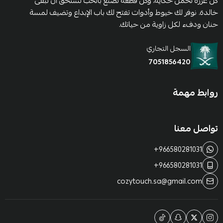
كل غرزة تحمل حكاية، وكل قطعة تُصنع بالحب تستحق أن تبقى
خالدة. نوفر لك خيوط وأدوات تفتح لك باب الإبداع وتضيف لمسة
حنان ودفء لكل زاوية من حياتك.
السجل التجاري
7051856420
روابط مهمة
تواصل معنا
+966580281031
+966580281031
cozytouch.sa@gmail.com