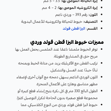
إبرة الحياكة الموصى بها:
3.5 – 5 مم
إبرة الكروشيه الموصى بها:
2 – 4 مم
اللون:
رقم 393 – وردي ناعم
التصنيف:
خيوط للحياكة والكروشيه للأعمال اليدوية
القسم
:
اليزا قطن قولد
مميزات خيوط اليزا قطن قولد وردي
توفر الخيوط ملمسًا ناعمًا عند الملمس يجعل العمل بها
مريح حتى في المشاريع الطويلة.
تركيب القطن مع الأكريليك يزيد من متانة الخيط ويمنحه
ثباتًا جيدًا عند الغسل والتشكيل.
اللون الوردي الناعم يسهل دمجه مع ألوان أخرى لإضفاء
مظهر متناسق وهانئ على الأعمال المنجزة.
الطول البالغ 330 متر في كل بكرة يتيح إنشاء قطع كبيرة أو
مجموعة قطع صغيرة بدون الحاجة لتكرار التوصيل كثيرًا.
خيوط اليزا قطن قولد وردي من النوع الكلاسيكي، مما