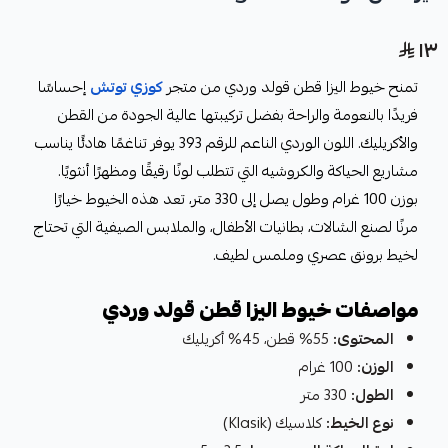
١٣
تمنح خيوط اليزا قطن قولد وردي من متجر
كوزي توتش
إحساسًا
فريدًا بالنعومة والراحة بفضل تركيبتها عالية الجودة من القطن
والأكريليك. اللون الوردي الناعم للرقم 393 يوفر تناغمًا هادئًا يناسب
مشاريع الحياكة والكروشيه التي تتطلب لونًا رقيقًا ومظهرًا أنثويًا.
بوزن 100 غرام وطول يصل إلى 330 متر، تعد هذه الخيوط خيارًا
مرنًا لصنع الشالات، بطانيات الأطفال، والملابس الصيفية التي تحتاج
لخيط برونق عصري وملمس لطيف.
مواصفات خيوط اليزا قطن قولد وردي
المحتوى:
55% قطن، 45% أكريليك
الوزن:
100 غرام
الطول:
330 متر
نوع الخيط:
كلاسيك (Klasik)