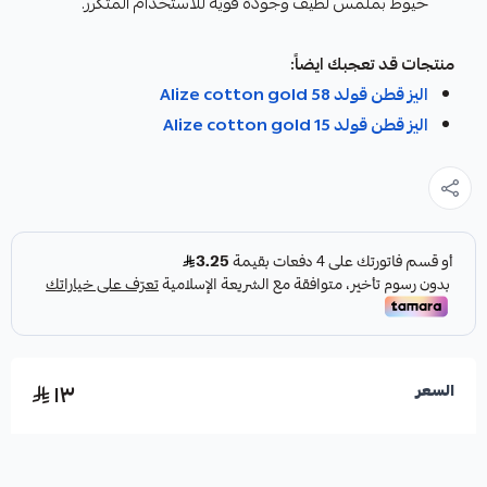
خيوط بملمس لطيف وجودة قوية للاستخدام المتكرر.
منتجات قد تعجبك ايضاً:
اليز قطن قولد Alize cotton gold 58
اليز قطن قولد Alize cotton gold 15
١٣
السعر