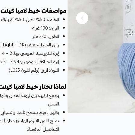
مواصفات خيط لاميا كينت 
الخامة: 50% قطن، 50% أكريليك
الوزن: 100 غرام
الطول: 330 متر
وزن الخيط: خفيف (Light – DK | الفئة 3)
إبرة الكروشيه الموصى بها: 2 – 4 مم
إبرة الحياكة الموصى بها: 3.5 – 5 مم
اللون: أزرق (رقم اللون L035)
لماذا تختار خيط لاميا كين
يجمع تركيبه بين ليونة القطن وقوة 
العمل.
يظهر الخيط بسطح ناعم وانسيابي ي
يمنح اللون الأزرق الهادئ مظهراً بص
التفاصيل الدقيقة.