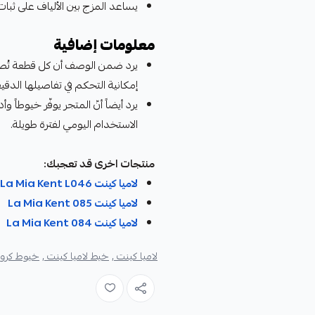
يساعد المزج بين الألياف على ثبات
معلومات إضافية
يرد ضمن الوصف أن كل قطعة تُص
إمكانية التحكم في تفاصيلها الدقيق
يرد أيضاً أنّ المتجر يوفّر خيوطاً
الاستخدام اليومي لفترة طويلة.
منتجات اخرى قد تعجبك:
لاميا كينت La Mia Kent L046
لاميا كينت La Mia Kent 085
لاميا كينت La Mia Kent 084
لاميا كينت ,
خيط لاميا كينت ,
خيوط كروش