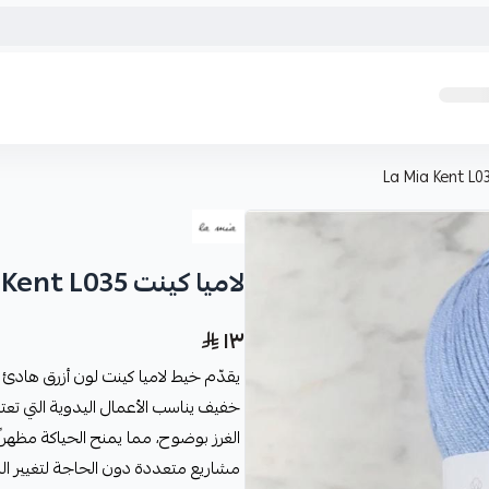
لاميا كينت La Mia Kent L035
١٣
يقدّم خيط لاميا كينت لون أزرق هادئ
خفيف يناسب الأعمال اليدوية التي تع
الغرز بوضوح، مما يمنح الحياكة مظهراً
مشاريع متعددة دون الحاجة لتغيير النو