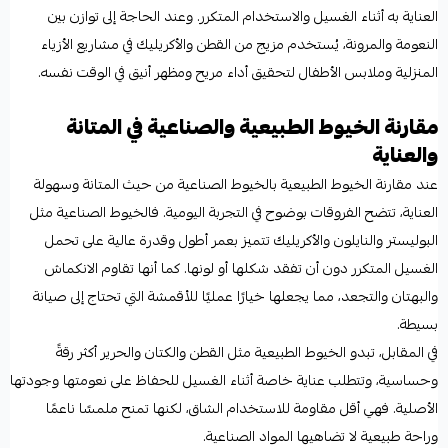
العناية به أثناء الغسيل والاستخدام المتكرر. وعند الحاجة إلى توازن بين
النعومة والمرونة، يُستخدم مزيج من القطن والأكريليك في مشاريع الأزياء
المنزلية وملابس الأطفال لتحقيق أداء مريح ومظهر أنيق في الوقت نفسه.
مقارنة الخيوط الطبيعية والصناعية في المتانة
والعناية
عند مقارنة الخيوط الطبيعية بالخيوط الصناعية من حيث المتانة وسهولة
العناية، تتضح الفروقات بوضوح في التجربة اليومية. فالخيوط الصناعية مثل
البوليستر والنايلون والأكريليك تتميز بعمر أطول وقدرة عالية على تحمل
الغسيل المتكرر دون أن تفقد شكلها أو لونها. كما أنها تقاوم الانكماش
والبهتان والتجعد، مما يجعلها خيارًا عمليًا للأقمشة التي تحتاج إلى صيانة
بسيطة.
في المقابل، تبدو الخيوط الطبيعية مثل القطن والكتان والحرير أكثر رقةً
وحساسية، وتتطلب عناية خاصة أثناء الغسيل للحفاظ على نعومتها وجودتها
الأصلية. فهي أقل مقاومة للاستخدام الشاق، لكنها تمنح ملمسًا ناعمًا
وراحة طبيعية لا تضاهيها المواد الصناعية.