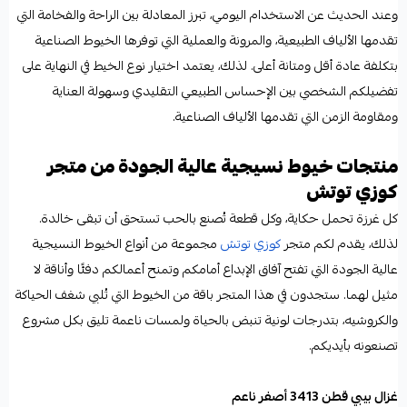
وعند الحديث عن الاستخدام اليومي، تبرز المعادلة بين الراحة والفخامة التي
تقدمها الألياف الطبيعية، والمرونة والعملية التي توفرها الخيوط الصناعية
بتكلفة عادة أقل ومتانة أعلى. لذلك، يعتمد اختيار نوع الخيط في النهاية على
تفضيلكم الشخصي بين الإحساس الطبيعي التقليدي وسهولة العناية
ومقاومة الزمن التي تقدمها الألياف الصناعية.
منتجات خيوط نسيجية عالية الجودة من متجر
كوزي توتش
كل غرزة تحمل حكاية، وكل قطعة تُصنع بالحب تستحق أن تبقى خالدة.
لذلك، يقدم لكم متجر
كوزي توتش
مجموعة من أنواع الخيوط النسيجية
عالية الجودة التي تفتح آفاق الإبداع أمامكم وتمنح أعمالكم دفئًا وأناقة لا
مثيل لهما. ستجدون في هذا المتجر باقة من الخيوط التي تُلبي شغف الحياكة
والكروشيه، بتدرجات لونية تنبض بالحياة ولمسات ناعمة تليق بكل مشروع
تصنعونه بأيديكم.
غزال بيبي قطن 3413 أصفر ناعم