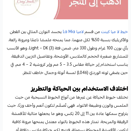
خيط لا ميا كينت
من قسم
لاميا La Mia
يجسد التوازن المثالي بين القطن
والأكريليك بنسبة 50% لكل منهما، مما يمنحه ملمسًا ناعمًا ومرونة رائعة.
يأتي بوزن 100 غرام وطول 330 متر، ضمن فئة Light – DK (3)، وهو الأنسب
للمشاريع صغيرة الحجم كالملابس، الأوشحة، وتفاصيل التزيين الدقيقة.
يناسب استخدام إبر حياكة مقاس 3.5 – 5 مم وإبر كروشيه 2 – 4 مم، في
حين يضفي لونه الوردي (L046) لمسة أنوثة وجمال خاطف للنظر.
اختلاف الاستخدام بين الحياكة والتطريز
تختلف خيوط الحياكة عن غيرها من أنواع الخيوط النسيجية من حيث
الملمس والوزن وطبيعة الالتواء. فهي تُصمَّم لتكون أنعم وأخف وزنًا، حيث
يتراوح سمكها عادة بين 11 إلى 20 تِكس، وهو ما يجعلها مثالية للأقمشة
الرقيقة والمريحة. تمتاز هذه الخيوط بالتواء معتدل يمنحها مرونة كافية
لتكوين الأقمشة المحبوكة بسهولة، فتتيح لكم حياكة ملابس دافئة أو