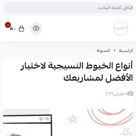
٠
٠
Cozy touch
الرئيسية
المدونة
أنواع الخيوط النسيجية لاختيار
الأفضل لمشاريعك
١٧ مارس ٢٠٢٦
لميس