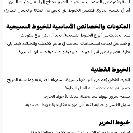
ليونة وقدرة على التمدد، بينما خيوط التطريز تحتاج إلى لمعان وثبات اللون،
أما في النسيج اليدوي فتُفضل الخيوط التي تجمع بين المتانة والجمال البصري.
المكونات والخصائص الأساسية للخيوط النسيجية
عند الحديث عن أنواع الخيوط النسيجية، نجد أن لكل نوع مكونات
وخصائص تمنحه استخداماته الخاصة في عالم الأقمشة والحياكة. فيما يلي
نظرة تفصيلية على أبرز الخيوط الطبيعية والصناعية وسماتها المميزة.
الخيوط القطنية
الخيط القطني يُعد من أكثر الأنواع شيوعًا لسهولة العناية به وملمسه المريح.
يتميز بنعومته وامتصاصه العالي للرطوبة.
يسمح بمرور الهواء مما يجعله مثاليًا للأجواء الحارة.
سهل الغسل والعناية، لكنه أقل مرونة مقارنة بالخيوط الصناعية.
خيوط الحرير
يُعرف الحرير بلمعانه الفريد الذي يمنح الأقمشة مظهرًا فخمًا.