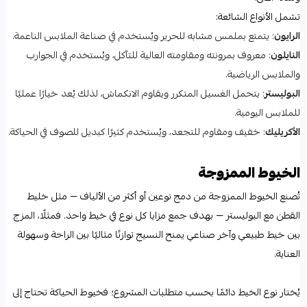
تشمل الأنواع الشائعة:
الرايون
: يتمتع بملمس مشابه للحرير ويُستخدم في صناعة الملابس الناعمة.
النايلون
: معروف بمرونته ومقاومته العالية للتآكل، ويُستخدم في الجوارب
والملابس الرياضية.
البوليستر
: يتحمل الغسيل المتكرر ويقاوم الانكماش، لذلك يُعد خيارًا عمليًا
للملابس اليومية.
الأكريليك
: خفيف ومقاوم للتجعد، ويُستخدم كثيرًا كبديل للصوف في الحياكة.
الخيوط الممزوجة
تُصنع الخيوط الممزوجة من دمج نوعين أو أكثر من الألياف — مثل خليط
القطن مع البوليستر — بهدف جمع مزايا كل نوع في خيط واحد. فمثلًا، المزج
بين خيط طبيعي وآخر صناعي يمنح النسيج توازنًا مثاليًا بين الراحة وسهولة
العناية.
يُختار نوع الخيط دائمًا بحسب متطلبات المشروع؛ فخيوط الحياكة تحتاج إلى