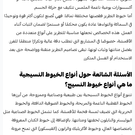
أكسسوارات يومية ناعمة الملمس تتكيف مع حركة الجسم.
أما خيوط التطريز فقصتها مختلفة تمامًا. فهي تُصنع لتكون أكثر قوة وتوحيدًا
في السماكة والتواءها عادة يكون محكمًا أو مستمرًا لضمان الثبات أثناء
العمل. هذه الخصائص تجعلها مناسبة للتطريز على أنواع متعددة من
الأقمشة، خصوصًا في المشاريع التي تتطلب دقة عالية وتكرارًا منتظمًا للغرز.
بفضل متانتها وثبات لونها، تبقى تصاميم التطريز متقنة وواضحة حتى بعد
الاستخدام أو الغسل المتكرر.
الأسئلة الشائعة حول أنواع الخيوط النسيجية
ما هي أنواع خيوط النسيج؟
تتنوع أنواع الخيوط النسيجية بين طبيعية وصناعية وممزوجة. من أبرزها
الخيوط القطنية الناعمة والمريحة، والخيوط الصوفية الدافئة، والخيوط
الحريرية التي تضيف لمسة فخمة للأقمشة. كما تشمل الخيوط الصناعية مثل
البوليستر والنايلون لخفتها ومتانتها، بالإضافة إلى خيوط الكتان المعروفة
بامتصاصها العالي، وخيوط الأكريليك والرايون (الفيسكوز) التي تمنح مرونة