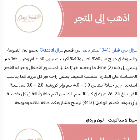
غزال بيبي قطن 3413 أصفر ناعم
من قسم
غزال Gazzal
يجمع بين النعومة
والمرونة في مزيج من 60% قطن و40% أكريليك، بوزن 50 غرام وطول 165 متر.
ينتمي إلى فئة Fine (2)، ما يجعله خيارًا مثاليًا لمشاريع الأطفال وحياكة القطع
الحساسة على البشرة. ملمسه اللطيف يضفي راحة مع كل غرزة، كما يناسب
استخدام إبر حياكة مقاس 3.0 – 4.0 مم وإبر كروشيه 2.0 – 3.0 مم. عينة
الغرز تبلغ 24–26 غرزة في كل 10 سم، ليضمن لكم دقة وأناقة في كل تفصيلة.
يأتي بلونه الأصفر الهادئ (3413) ليمنح مشاريعكم طاقة دافئة ومبهجة.
خيط لا ميا كينت – لون وردي