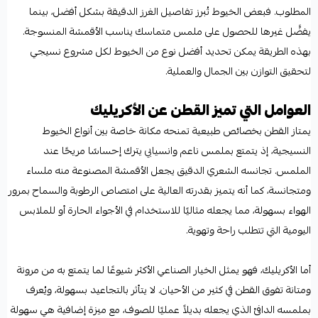
المطلوب. فبعض الخيوط تُبرز تفاصيل الغرز الدقيقة بشكل أفضل، بينما
يفضَّل غيرها للحصول على ملمس متماسك يناسب الأقمشة المنسوجة.
بهذه الطريقة يمكن تحديد أفضل نوع من الخيوط لكل مشروع نسيجي
لتحقيق التوازن بين الجمال والعملية.
العوامل التي تميز القطن عن الأكريليك
يمتاز القطن بخصائص طبيعية تمنحه مكانة خاصة بين أنواع الخيوط
النسيجية، إذ يتمتع بملمس ناعم وانسيابي يترك إحساسًا مريحًا عند
الملمس. تجانسه الشعري الدقيق يجعل الأقمشة المصنوعة منه ملساء
ومتجانسة، كما أنه يتميز بقدرته العالية على امتصاص الرطوبة والسماح بمرور
الهواء بسهولة، مما يجعله مثاليًا للاستخدام في الأجواء الحارة أو للملابس
اليومية التي تتطلب راحة وتهوية.
أما الأكريليك، فهو يمثل الخيار الصناعي الأكثر شيوعًا لما يتمتع به من مرونة
ومتانة تفوق القطن في كثير من الأحيان. لا يتأثر بالتجاعيد بسهولة، ويُعرف
بملمسه الدافئ الذي يجعله بديلاً عمليًا للصوف، مع ميزة إضافية هي سهولة