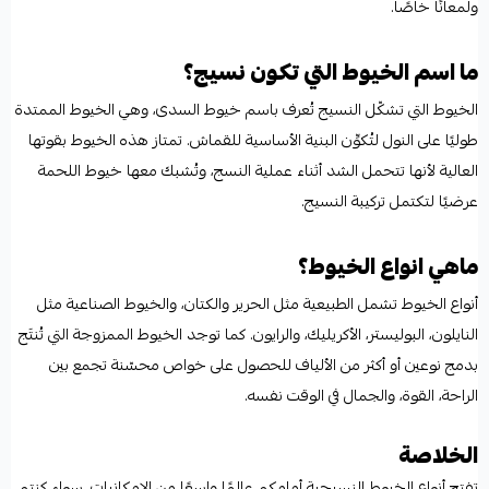
ولمعانًا خاصًا.
ما اسم الخيوط التي تكون نسيج؟
الخيوط التي تشكّل النسيج تُعرف باسم خيوط السدى، وهي الخيوط الممتدة
طوليًا على النول لتُكوِّن البنية الأساسية للقماش. تمتاز هذه الخيوط بقوتها
العالية لأنها تتحمل الشد أثناء عملية النسج، وتُشبك معها خيوط اللحمة
عرضيًا لتكتمل تركيبة النسيج.
ماهي انواع الخيوط؟
أنواع الخيوط تشمل الطبيعية مثل الحرير والكتان، والخيوط الصناعية مثل
النايلون، البوليستر، الأكريليك، والرايون. كما توجد الخيوط الممزوجة التي تُنتَج
بدمج نوعين أو أكثر من الألياف للحصول على خواص محسّنة تجمع بين
الراحة، القوة، والجمال في الوقت نفسه.
الخلاصة
تفتح أنواع الخيوط النسيجية أمامكم عالمًا واسعًا من الإمكانيات، سواء كنتم