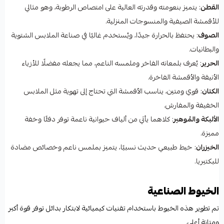
القطن
: يتميز بنعومته وقدرته العالية على امتصاص الرطوبة، وهو مثالي
للأقمشة الصيفية والمنسوجات المنزلية.
الصوف
: يحتفظ بالحرارة جيدًا، ويُستخدم غالبًا في صناعة الملابس الشتوية
والبطانيات.
الحرير
: يُعرف بلمعانه الفاخر وملمسه الناعم، مما يجعله مفضلًا للأزياء
الأنيقة والأقمشة الفاخرة.
الكتان
: قوي ومتين، يناسب الأقمشة التي تحتاج إلى تهوية مثل الملابس
الخفيفة والمفارش.
الألبكة والمُوهير
: كلاهما يأتي من ألياف حيوانية ناعمة توفر دفئًا وخفة
مميزة.
الخيزران
: خيط طبيعي حديث نسبيًا، يتميز بملمس ناعم وخصائص مضادة
للبكتيريا.
الخيوط الصناعية
تم تطوير هذه الخيوط باستخدام تقنيات كيميائية لابتكار بدائل توفر قوة أكبر
ومتانة أعلى.