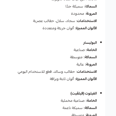
السماك
ة: سميكة جدًا
المرونة
: محدودة
الاستخدامات
: سجاد، سلال، حقائب عصرية
الألوان المميزة:
ألوان جريئة ومتعددة
البوليستر
الخامة:
صناعية
السماكة:
متوسطة
المرونة:
عالية
الاستخدامات
: حقائب، وسائد، قطع للاستخدام اليومي
الألوان المميزة:
ألوان ثابتة وبراقة
الفيلوت (فيلڤيت)
الخامة:
صناعية مخملية
السماكة:
سميكة ناعمة
المرونة
: متوسطة