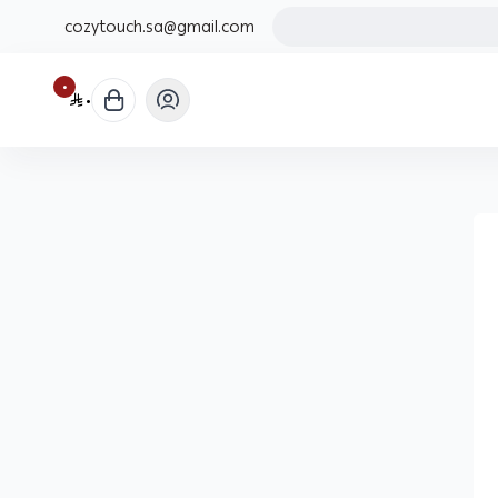
cozytouch.sa@gmail.com
٠
٠