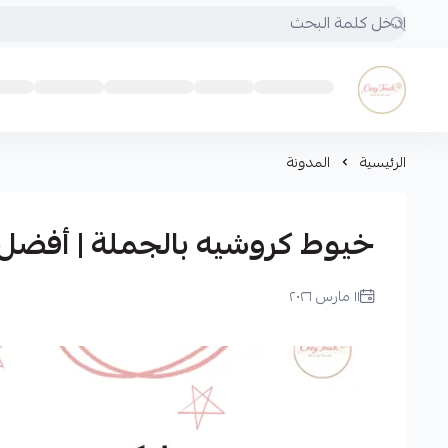
Cozy touch
الرئيسية
المدونة
خيوط كروشيه بالجملة | أفضل 
١١ مارس ٢٠٢٦
لميس