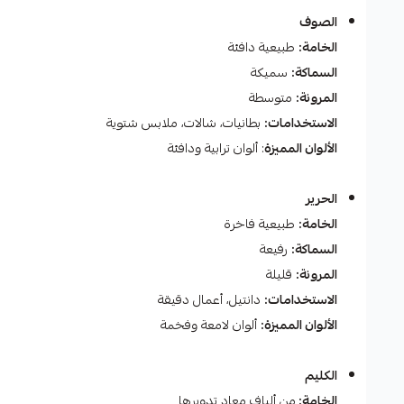
الصوف
الخامة:
طبيعية دافئة
السماكة:
سميكة
المرونة:
متوسطة
الاستخدامات:
بطانيات، شالات، ملابس شتوية
الألوان المميزة
: ألوان ترابية ودافئة
الحرير
الخامة:
طبيعية فاخرة
السماكة:
رفيعة
المرونة:
قليلة
الاستخدامات:
دانتيل، أعمال دقيقة
الألوان المميزة:
ألوان لامعة وفخمة
الكليم
الخامة:
من ألياف معاد تدويرها