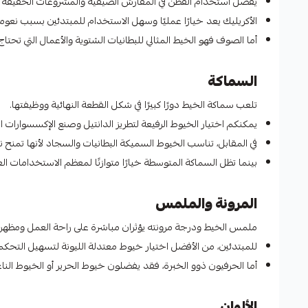
يفضل استخدام القطن في المفارش الصيفية والمشروعات الخفيفة ل
الأكريليك يعد خيارًا عمليًا وسهل الاستخدام للمبتدئين بسبب نعوم
أما الصوف فهو الخيط المثالي للبطانيات الشتوية والأعمال التي تحتا
السماكة
تلعب سماكة الخيط دورًا كبيرًا في شكل القطعة النهائية ووظيفتها.
يمكنكم اختيار الخيوط الرفيعة لتطريز الدانتيل وصنع الإكسسوارات ا
في المقابل، تناسب الخيوط السميكة البطانيات والسجاد لأنها تمنح نت
بينما تظل السماكة المتوسطة خيارًا متوازنًا لمعظم الاستخدامات الع
المرونة والملمس
ملمس الخيط ودرجة مرونته يؤثران مباشرة على راحة العمل ومظهر ال
للمبتدئين، من الأفضل اختيار خيوط معتدلة الليونة لتسهيل التحكم ف
أما الحرفيون ذوو الخبرة، فقد يفضلون خيوط الحرير أو الخيوط النا
الألوان