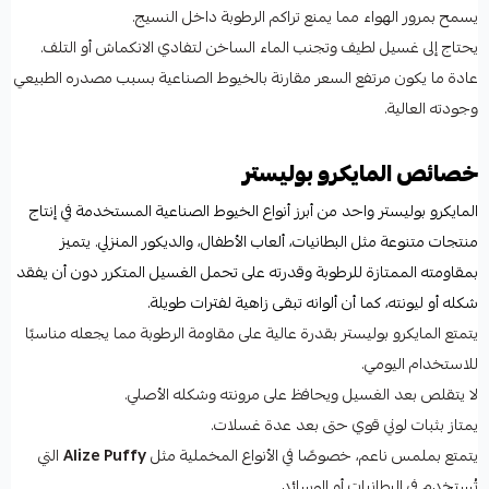
يسمح بمرور الهواء مما يمنع تراكم الرطوبة داخل النسيج.
يحتاج إلى غسيل لطيف وتجنب الماء الساخن لتفادي الانكماش أو التلف.
عادة ما يكون مرتفع السعر مقارنة بالخيوط الصناعية بسبب مصدره الطبيعي
وجودته العالية.
خصائص المايكرو بوليستر
المايكرو بوليستر واحد من أبرز أنواع الخيوط الصناعية المستخدمة في إنتاج
منتجات متنوعة مثل البطانيات، ألعاب الأطفال، والديكور المنزلي. يتميز
بمقاومته الممتازة للرطوبة وقدرته على تحمل الغسيل المتكرر دون أن يفقد
شكله أو ليونته، كما أن ألوانه تبقى زاهية لفترات طويلة.
يتمتع المايكرو بوليستر بقدرة عالية على مقاومة الرطوبة مما يجعله مناسبًا
للاستخدام اليومي.
لا يتقلص بعد الغسيل ويحافظ على مرونته وشكله الأصلي.
يمتاز بثبات لوني قوي حتى بعد عدة غسلات.
يتمتع بملمس ناعم، خصوصًا في الأنواع المخملية مثل
Alize Puffy
التي
تُستخدم في البطانيات أو الوسائد.