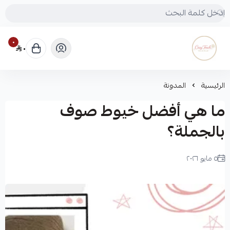
٠
٠
Cozy touch
الرئيسية
المدونة
ما هي أفضل خيوط صوف
بالجملة؟
٥ مايو ٢٠٢٦
لميس