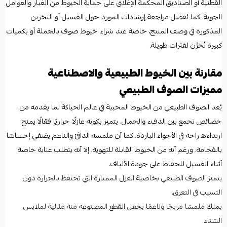
القطنية أو الصناديق المحكمة الإغلاق على حماية الخيوط من الغبار والعوامل
الجوية. كما يُفضل مراجعة إرشادات المورد حول الغسيل أو التخزين
المذكورة في وصف المنتج، خاصة عند شراء خيوط صوف بالجملة أو بكميات
كبيرة تُخزّن لفترات طويلة.
مقارنة بين الخيوط الطبيعية والاصطناعية
مميزات الصوف الطبيعي
يُعد الصوف الطبيعي من الخيوط المحببة في عالم الحياكة لما يقدمه من
خصائص تجمع بين الدفء والجمال. يتميز بكونه عازلًا حراريًا فعّالًا يمنح
ارتداءه راحة في الأجواء الباردة، كما أن ملمسه الدافئ والناعم يضفي إحساسًا
بالفخامة. ورغم أنه من الخيوط القابلة للتهوية، إلا أنه يتطلب عناية خاصة
أثناء الغسيل للحفاظ على جودة الألياف.
يتميز الصوف الطبيعي بخاصية العزل الممتازة التي تحتفظ بالحرارة دون
التسبب في التعرق.
يملك ملمسًا مريحًا وناعمًا يجعل القطع المصنوعة منه مثالية لملابس
الشتاء.