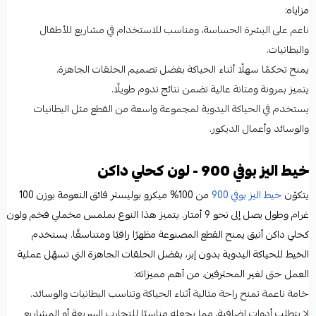
مزاياه:
ناعم على البشرة الحساسة، ومناسب للاستخدام في مشاريع للأطفال
والبطانيات.
يمنح تحكمًا سهلًا أثناء الحياكة بفضل تصميم الحلقات الجاهزة.
يتميز بمرونة ومتانة عالية تضمن نتائج تدوم طويلًا.
يستخدم في الحياكة اليدوية لمجموعة واسعة من القطع مثل البطانيات
والوسائد وأعمال الديكور.
خيط اليز بوفي 900 - لون كحلي داكن
يتكوّن
خيط اليز بوفي 900
من 100% ميكرو بوليستر فائق النعومة بوزن 100
غرام وطول يصل إلى نحو 9 أمتار. يتميز هذا النوع بملمس مخملي فخم ولون
كحلي داكن أنيق يمنح القطع المصنوعة مظهرًا راقيًا ومتناسقًا. يستخدم
الخيط للحياكة اليدوية بدون إبر، بفضل الحلقات الجاهزة التي تسهّل عملية
العمل حتى لغير المحترفين. من أهم مميزاته:
خامة ناعمة تمنح راحة مثالية أثناء الحياكة وتناسب البطانيات والوسائد.
لا يتطلب أدوات إضافية، مما يجعله مناسبًا للتجارب السريعة أو المشاريع