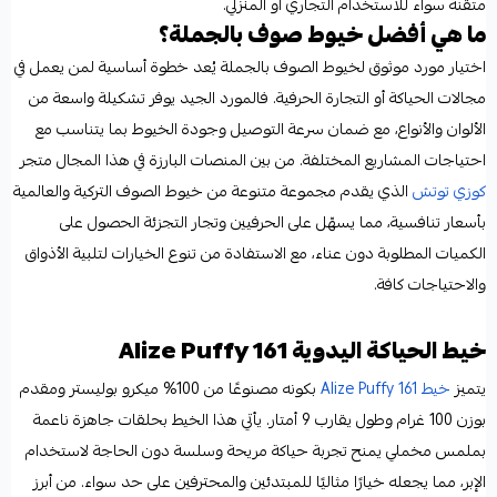
متقنة سواء للاستخدام التجاري أو المنزلي.
ما هي أفضل خيوط صوف بالجملة؟
اختيار مورد موثوق لخيوط الصوف بالجملة يُعد خطوة أساسية لمن يعمل في
مجالات الحياكة أو التجارة الحرفية. فالمورد الجيد يوفر تشكيلة واسعة من
الألوان والأنواع، مع ضمان سرعة التوصيل وجودة الخيوط بما يتناسب مع
احتياجات المشاريع المختلفة. من بين المنصات البارزة في هذا المجال متجر
كوزي توتش
الذي يقدم مجموعة متنوعة من خيوط الصوف التركية والعالمية
بأسعار تنافسية، مما يسهّل على الحرفيين وتجار التجزئة الحصول على
الكميات المطلوبة دون عناء، مع الاستفادة من تنوع الخيارات لتلبية الأذواق
والاحتياجات كافة.
خيط الحياكة اليدوية Alize Puffy 161
يتميز
خيط Alize Puffy 161
بكونه مصنوعًا من 100% ميكرو بوليستر ومقدم
بوزن 100 غرام وطول يقارب 9 أمتار. يأتي هذا الخيط بحلقات جاهزة ناعمة
بملمس مخملي يمنح تجربة حياكة مريحة وسلسة دون الحاجة لاستخدام
الإبر، مما يجعله خيارًا مثاليًا للمبتدئين والمحترفين على حد سواء. من أبرز