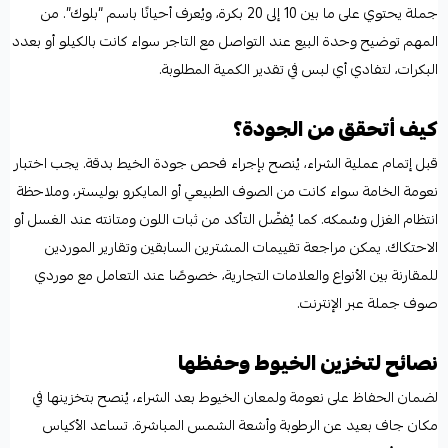
جملة يحتوي على ما بين 10 إلى 20 بكرة، ويُعرف أحيانًا باسم “بلوك”. من
المهم توضيح وحدة البيع عند التواصل مع التاجر سواء كانت بالكيلو أو بعدد
البكرات، لتفادي أي لبس في تقدير الكمية المطلوبة.
كيف أتحقق من الجودة؟
قبل إتمام عملية الشراء، يُنصح بإجراء فحص جودة الخيط بدقة. يجب اختبار
نعومة الخامة سواء كانت من الصوف الطبيعي أو المايكرو بوليستر، وملاحظة
انتظام الغزل وسُمكه. كما يُفضّل التأكد من ثبات اللون ومتانته عند الغسل أو
الاحتكاك. يمكن مراجعة تقييمات المشترين السابقين وتقارير الموردين
للمقارنة بين الأنواع والعلامات التجارية، خصوصًا عند التعامل مع موردي
صوف جملة عبر الإنترنت.
نصائح لتخزين الخيوط وحفظها
لضمان الحفاظ على نعومة ولمعان الخيوط بعد الشراء، يُنصح بتخزينها في
مكان جاف بعيد عن الرطوبة وأشعة الشمس المباشرة. تساعد الأكياس