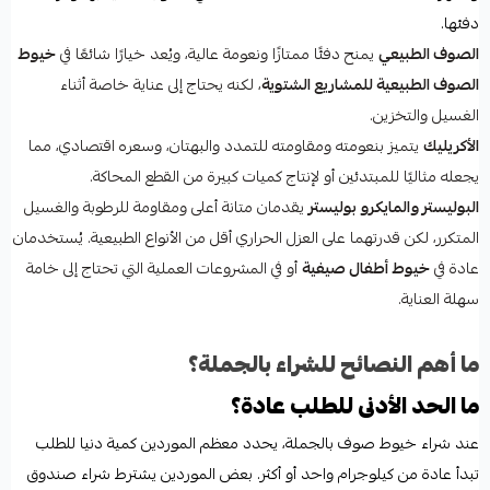
دفئها.
الصوف الطبيعي
يمنح دفئًا ممتازًا ونعومة عالية، ويُعد خيارًا شائعًا في
خيوط
الصوف الطبيعية للمشاريع الشتوية
، لكنه يحتاج إلى عناية خاصة أثناء
الغسيل والتخزين.
الأكريليك
يتميز بنعومته ومقاومته للتمدد والبهتان، وسعره اقتصادي، مما
يجعله مثاليًا للمبتدئين أو لإنتاج كميات كبيرة من القطع المحاكة.
البوليستر والمايكرو بوليستر
يقدمان متانة أعلى ومقاومة للرطوبة والغسيل
المتكرر، لكن قدرتهما على العزل الحراري أقل من الأنواع الطبيعية. يُستخدمان
عادة في
خيوط أطفال صيفية
أو في المشروعات العملية التي تحتاج إلى خامة
سهلة العناية.
ما أهم النصائح للشراء بالجملة؟
ما الحد الأدنى للطلب عادة؟
عند شراء خيوط صوف بالجملة، يحدد معظم الموردين كمية دنيا للطلب
تبدأ عادة من كيلوجرام واحد أو أكثر. بعض الموردين يشترط شراء صندوق