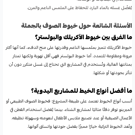
يُفضّل غسله بالماء البارد للحفاظ على الملمس الناعم والمرن.
الأسئلة الشائعة حول خيوط الصوف بالجملة
ما الفرق بين خيوط الأكريلك والبولستر؟
خيوط الأكريلك تتميز بملمسها الناعم وقدرتها على منح الدفء، كما أنها أكثر
مرونة ومقاومة للتمدد. أما خيوط البولستر فهي أقل تهوية ولكنها تمتاز
بمتانتها العالية، وتُستخدم في المشاريع التي تحتاج إلى غسل متكرر دون أن
تتأثر بجودتها أو شكلها.
ما أفضل أنواع الخيط للمشاريع اليدوية؟
أنسب أنواع الخيوط تعتمد على طبيعة المشروع؛ فخيوط الصوف الطبيعي أو
الميرينو توفر دفئًا مثاليًا لمشاريع الشتاء، بينما يُفضل استخدام القطن في
الأعمال الصيفية أو عند تصنيع ملابس الأطفال لنعومته وسهولة تنظيفه.
وتُعد الخيوط التركية خيارًا مميزًا بفضل جودتها واتساق ألوانها.